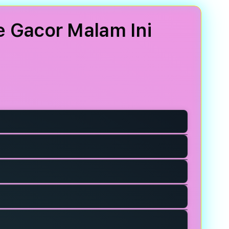
e Gacor Malam Ini
esia, GRAND77BET menyediakan link resmi
diminta. Setelah proses selesai, akun dapat
n dari sisi sistem permainan, tidak ada
a perlu instalasi aplikasi tambahan.