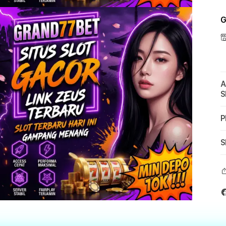
Open
media
G
7
in
modal
A
S
P
S
Open
media
9