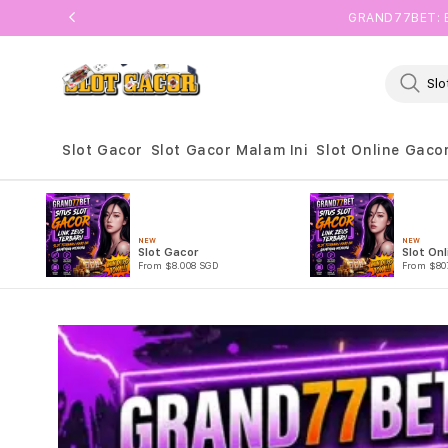
GRAND77BET: Ba
Slot Gacor
Slot Gacor Malam Ini
Slot Online Gaco
NEW
NEW
Slot Gacor
Slot On
From $8.008 SGD
From $80
Skip to
product
information