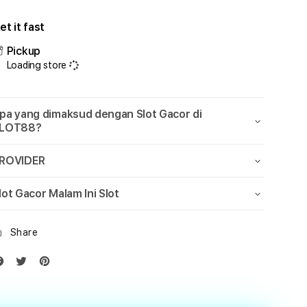
1
1
SeIndonesia
SeIndonesia
et it fast
Pickup
Loading store
pa yang dimaksud dengan Slot Gacor di
LOT88?
ROVIDER
lot Gacor Malam Ini Slot
Share