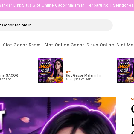
ndar Link Situs Slot Online Gacor Malam Ini Terbaru No 1 SeIndone
r
Slot Gacor Resmi
Slot Online Gacor
Situs Online
Slot Ma
NEW
line GACOR
Slot Gacor Malam Ini
7.77 SGD
From $752.00 SGD
N