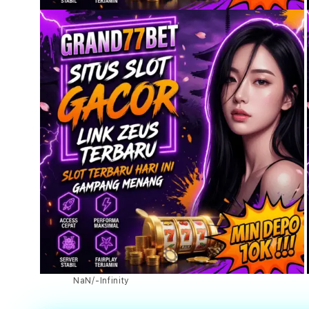
Open
media
6
in
modal
Open
of
NaN
/
-Infinity
media
8