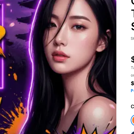
S
T
o
$
P
C