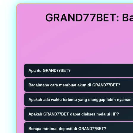
in
modal
GRAND77BET: Band
Apa itu GRAND77BET?
GRAND77BET website resmi bandar slot o
Bagaimana cara membuat akun di GRAND77BET?
menuju slot gacor 2026.
Pilih menu Daftar, isi data yang diperluka
Apakah ada waktu tertentu yang dianggap lebih nyaman
digunakan untuk masuk ke platform.
Sebagian orang memilih malam hari kare
Apakah GRAND77BET dapat diakses melalui HP?
perbedaan khusus yang memengaruhi hasil
Ya. GRAND77BET dapat diakses melalui smar
Berapa minimal deposit di GRAND77BET?