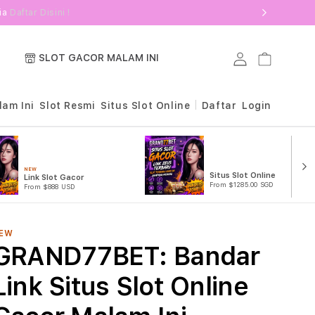
sia
Daftar Disini !
SLOT GACOR MALAM INI
Log in
Cart
lam Ini
Slot Resmi
Situs Slot Online
Daftar
Login
NEW
Situs Slot Online
Link Slot Gacor
From $1285.00 SGD
From $888 USD
EW
GRAND77BET: Bandar
Link Situs Slot Online