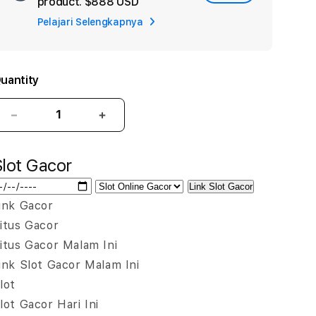
product.
$888 USD
Apple
Pelajari Selengkapnya
Care
uantity
Decrease
Increase
quantity
quantity
for
for
Slot Gacor
GRAND77BET:
GRAND77BET:
Bandar
Bandar
Link Slot Gacor
Link
Link
ink Gacor
Situs
Situs
Slot
Slot
itus Gacor
Online
Online
itus Gacor Malam Ini
Gacor
Gacor
ink Slot Gacor Malam Ini
Malam
Malam
Ini
Ini
lot
Terbaru
Terbaru
lot Gacor Hari Ini
No
No