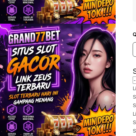
Open
media
Q
5
in
modal
L
S
S
L
S
S