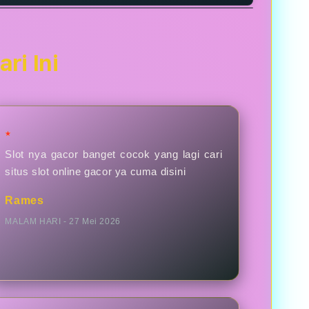
dilihat pada halaman deposit atau pusat
ri Ini
★
Slot nya gacor banget cocok yang lagi cari
situs slot online gacor ya cuma disini
Rames
MALAM HARI - 27 Mei 2026