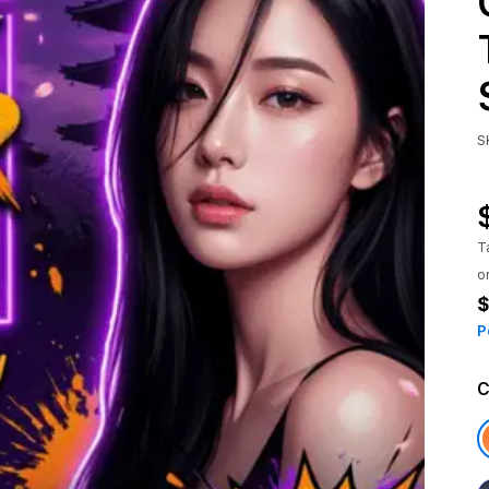
S
T
o
$
P
C