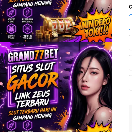
C
Open
media
3
in
modal