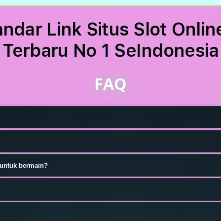
in
modal
ar Link Situs Slot Onlin
Terbaru No 1 SeIndonesia
FAQ
nline gacor malam hari ini terbaru nomor 1 seindon
n sesuai formulir, kemudian lakukan verifikasi apabila 
 untuk bermain?
na suasana lebih tenang dan minim gangguan. Namu
 berdasarkan waktu tertentu.
tphone Android, iPhone, tablet, maupun komputer tanp