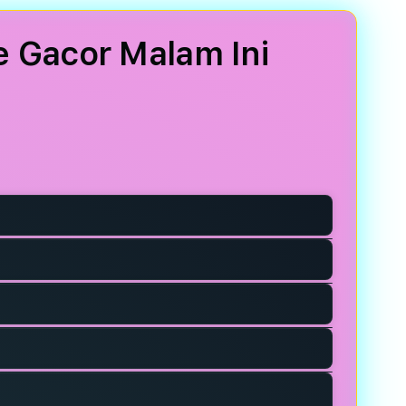
e Gacor Malam Ini
esia, GRAND77BET menyediakan link resmi
diminta. Setelah proses selesai, akun dapat
n dari sisi sistem permainan, tidak ada
a perlu instalasi aplikasi tambahan.