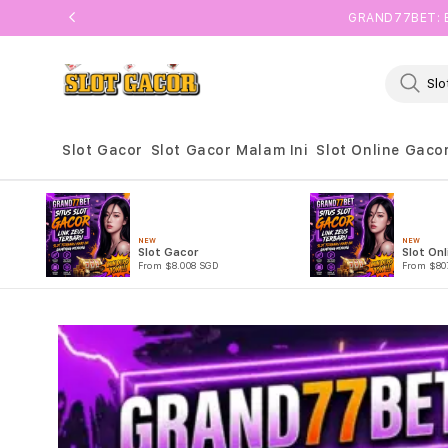
GRAND77BET: Ba
Slot Gacor
Slot Gacor Malam Ini
Slot Online Gaco
NEW
NEW
Slot Gacor
Slot On
From $8.008 SGD
From $80
Skip to
product
information