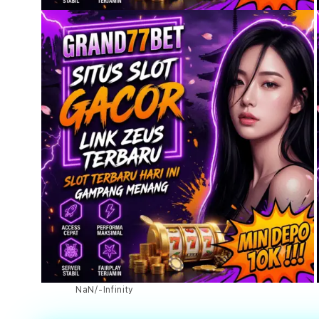
Open
media
6
in
modal
Open
of
NaN
/
-Infinity
media
8