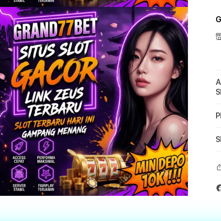
Open
media
G
7
in
modal
A
S
P
S
Open
media
9