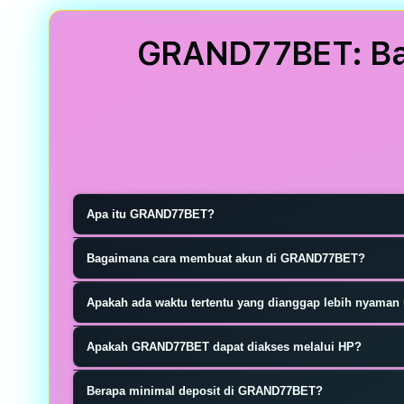
in
modal
GRAND77BET: Band
Apa itu GRAND77BET?
GRAND77BET website resmi bandar slot o
Bagaimana cara membuat akun di GRAND77BET?
menuju slot gacor 2026.
Pilih menu Daftar, isi data yang diperluka
Apakah ada waktu tertentu yang dianggap lebih nyaman
digunakan untuk masuk ke platform.
Sebagian orang memilih malam hari kare
Apakah GRAND77BET dapat diakses melalui HP?
perbedaan khusus yang memengaruhi hasil
Ya. GRAND77BET dapat diakses melalui smar
Berapa minimal deposit di GRAND77BET?