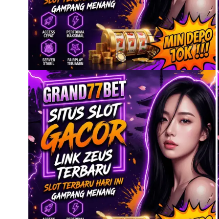
Open
media
2
in
modal