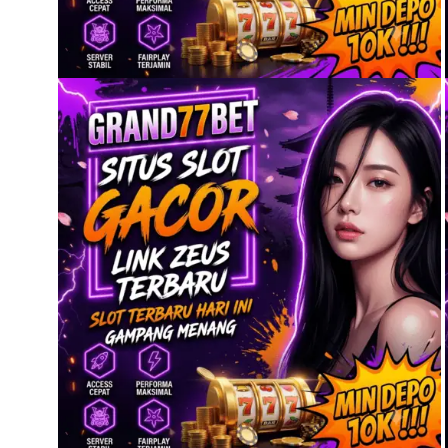
Open
media
4
in
modal