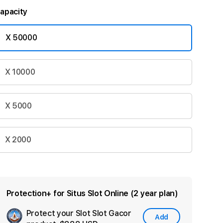
apacity
X 50000
X 10000
X 5000
X 2000
Protection+ for Situs Slot Online (2 year plan)
Protect your Slot Slot Gacor
Add
Add