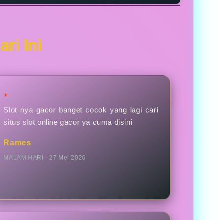
dilihat pada halaman deposit atau pusat
ri Ini
★
Slot nya gacor banget cocok yang lagi cari
situs slot online gacor ya cuma disini
Rames
MALAM HARI - 27 Mei 2026