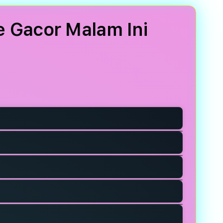
e Gacor Malam Ini
esia, GRAND77BET menyediakan link resmi
diminta. Setelah proses selesai, akun dapat
n dari sisi sistem permainan, tidak ada
a perlu instalasi aplikasi tambahan.