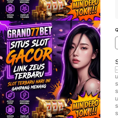
Open
media
Q
5
in
modal
L
S
S
L
S
S