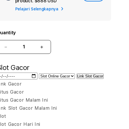
product.
$888 USD
Apple
Pelajari Selengkapnya
Care
uantity
Decrease
Increase
quantity
quantity
for
for
Slot Gacor
GRAND77BET:
GRAND77BET:
Bandar
Bandar
Link Slot Gacor
Link
Link
ink Gacor
Situs
Situs
Slot
Slot
itus Gacor
Online
Online
itus Gacor Malam Ini
Gacor
Gacor
ink Slot Gacor Malam Ini
Malam
Malam
Ini
Ini
lot
Terbaru
Terbaru
lot Gacor Hari Ini
No
No