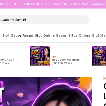
ndar Link Situs Slot Online Gacor Malam Ini Terbaru No 1 SeIndone
r
Slot Gacor Resmi
Slot Online Gacor
Situs Online
Slot Ma
NEW
line GACOR
Slot Gacor Malam Ini
7.77 SGD
From $752.00 SGD
N