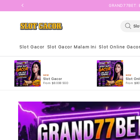
GRAND77BET: Ba
Slot Gacor
Slot Gacor Malam Ini
Slot Online Gaco
NEW
NEW
Slot Gacor
Slot On
From $8.008 SGD
From $80
Skip to
product
information