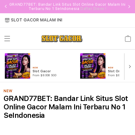
GRAND77BET: Bandar Link Situs Slot Online Gacor Malam Ini
Terbaru No 1 SeIndonesia
Daftar Disini !
SLOT GACOR MALAM INI
Cart
NEW
NEW
Slot Gacor
Slot Online GA
From $8.008 SGD
From $807.77 SGD
NEW
GRAND77BET: Bandar Link Situs Slot
Online Gacor Malam Ini Terbaru No 1
SeIndonesia