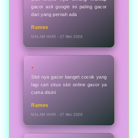
gacor asli google ini paling gacor
dari yang pernah ada
Rames
MALAM HARI - 27 Mei 2026
★
Slot nya gacor banget cocok yang
lagi cari situs slot online gacor ya
cuma disini
Rames
MALAM HARI - 27 Mei 2026