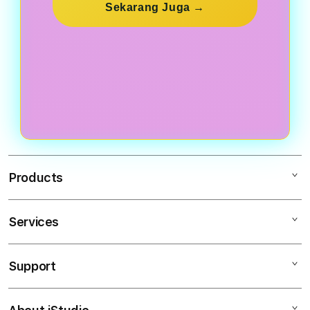
Sekarang Juga →
Products
Services
Slot Online
Slot Online Online
Support
AppleCare+
Slot Gacor
Corporate
Slot Gacor Malam Ini Slot