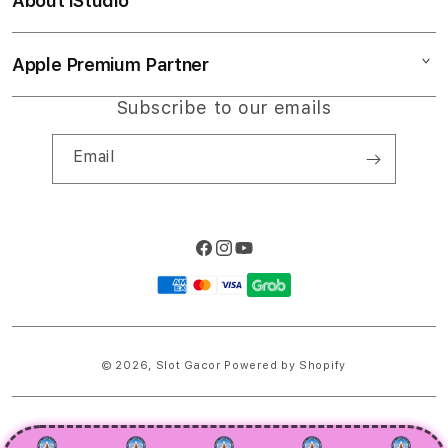
About iStudio
My Account
Slot Online Gacor
Situs Slot Online
Collection & Delivery
Elush Service Provider
Slot Gacor 2026
Apple Premium Partner
About Us
Returns & Exchanges
Financing Options
Slot Online Gacor
Find an iStudio near you
Subscribe to our emails
Contact Us
Trade-in
Slot Gacor Malam Ini Slot
Why Shop at iStudio
FAQ
Email
Travellers Reservation
Elush Corporate Website
Privacy Policy
Site Terms of Use
Facebook
Instagram
YouTube
Payment
methods
© 2026,
Slot Gacor
Powered by Shopify
PRICES INCLUDE 9% GST BUT EXCLUDE SHIPPING COSTS.