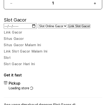
Decrease
Incr
quantity
quant
for
for
Slot Gacor
GRAND77BET:
GRA
Bandar
Band
Link Slot Gacor
Link
Link
Link Gacor
Situs
Situs
Situs Gacor
Slot
Slot
Online
Onlin
Situs Gacor Malam Ini
Gacor
Gaco
Link Slot Gacor Malam Ini
Malam
Mala
Slot
Ini
Ini
Slot Gacor Hari Ini
Terbaru
Terb
No
No
1
1
Get it fast
SeIndonesia
SeIn
Pickup
Loading store
Apa yang dimaksud dengan Slot Gacor di