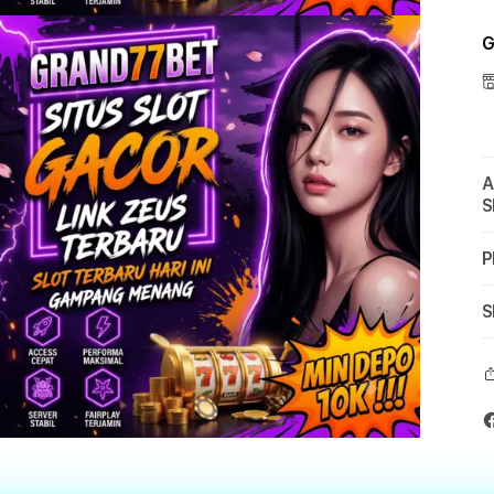
Open
media
G
7
in
modal
A
S
P
S
Open
media
9