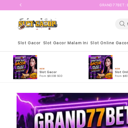
GRAND77BET: Ba
Slot Gacor
Slot Gacor Malam Ini
Slot Online Gaco
NEW
NEW
Slot Gacor
Slot On
From $8.008 SGD
From $80
Skip to
product
information