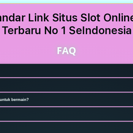
in
modal
ar Link Situs Slot Onlin
Terbaru No 1 SeIndonesia
FAQ
nline gacor malam hari ini terbaru nomor 1 seindon
n sesuai formulir, kemudian lakukan verifikasi apabila 
 untuk bermain?
na suasana lebih tenang dan minim gangguan. Namu
 berdasarkan waktu tertentu.
tphone Android, iPhone, tablet, maupun komputer tanp