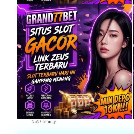
Open
media
6
in
modal
Open
of
NaN
/
-Infinity
media
8