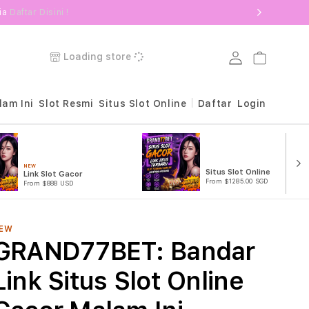
sia
Daftar Disini !
Loading store
Log in
Cart
lam Ini
Slot Resmi
Situs Slot Online
Daftar
Login
NEW
Situs Slot Online
Link Slot Gacor
From $1285.00 SGD
From $888 USD
EW
GRAND77BET: Bandar
Link Situs Slot Online