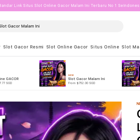
ndar Link Situs Slot Online Gacor Malam Ini Terbaru No 1 SeIndone
r
Slot Gacor Resmi
Slot Online Gacor
Situs Online
Slot Ma
NEW
line GACOR
Slot Gacor Malam Ini
7.77 SGD
From $752.00 SGD
N