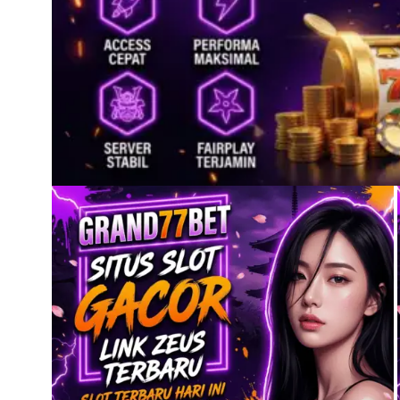
Open
media
1
in
modal