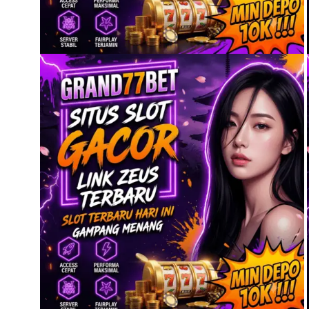
Open
media
4
in
modal