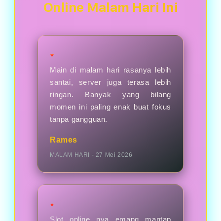
halaman deposit atau pusat bantuan.
Online Malam Hari Ini
★
Main di malam hari rasanya lebih
santai, server juga terasa lebih
ringan. Banyak yang bilang
momen ini paling enak buat fokus
tanpa gangguan.
Rames
MALAM HARI - 27 Mei 2026
★
Slot online nya emang mantap