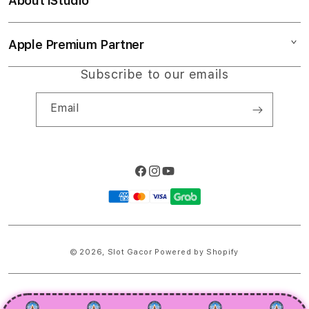
About iStudio
My Account
Slot Online Gacor
Situs Slot Online
Collection & Delivery
Elush Service Provider
Slot Gacor 2026
Apple Premium Partner
About Us
Returns & Exchanges
Financing Options
Slot Online Gacor
Find an iStudio near you
Subscribe to our emails
Contact Us
Trade-in
Slot Gacor Malam Ini Slot
Why Shop at iStudio
FAQ
Email
Travellers Reservation
Elush Corporate Website
Privacy Policy
Site Terms of Use
Facebook
Instagram
YouTube
Payment
methods
© 2026,
Slot Gacor
Powered by Shopify
PRICES INCLUDE 9% GST BUT EXCLUDE SHIPPING COSTS.