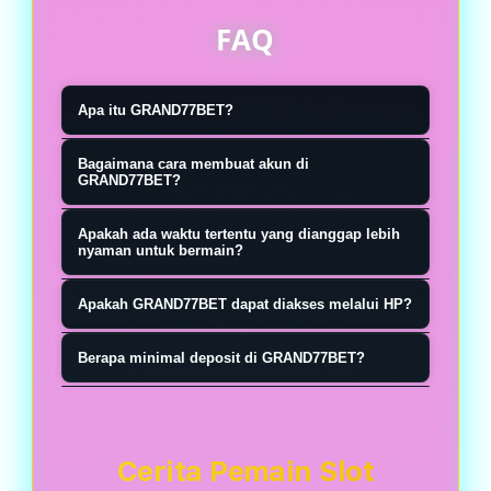
FAQ
Apa itu GRAND77BET?
GRAND77BET website resmi bandar
Bagaimana cara membuat akun di
slot online gacor malam hari ini
GRAND77BET?
terbaru nomor 1 seindonesia,
Pilih menu Daftar, isi data yang
Apakah ada waktu tertentu yang dianggap lebih
GRAND77BET menyediakan link resmi
diperlukan sesuai formulir, kemudian
nyaman untuk bermain?
menuju slot gacor 2026.
lakukan verifikasi apabila diminta.
Sebagian orang memilih malam hari
Apakah GRAND77BET dapat diakses melalui HP?
Setelah proses selesai, akun dapat
karena suasana lebih tenang dan
digunakan untuk masuk ke platform.
Ya. GRAND77BET dapat diakses
minim gangguan. Namun dari sisi
Berapa minimal deposit di GRAND77BET?
melalui smartphone Android, iPhone,
sistem permainan, tidak ada
Minimal deposit mengikuti ketentuan
tablet, maupun komputer tanpa
perbedaan khusus yang
yang berlaku pada platform.
perlu instalasi aplikasi tambahan.
memengaruhi hasil berdasarkan
Informasi terbaru dapat dilihat pada
Cerita Pemain Slot
waktu tertentu.