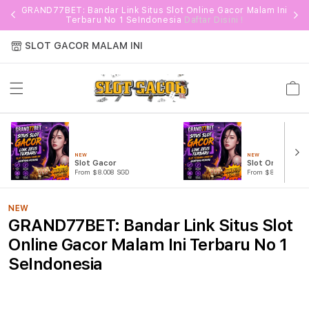
GRAND77BET: Bandar Link Situs Slot Online Gacor Malam Ini
Terbaru No 1 SeIndonesia
Daftar Disini !
SLOT GACOR MALAM INI
Cart
NEW
NEW
Slot Gacor
Slot Online GA
From $8.008 SGD
From $807.77 SGD
NEW
GRAND77BET: Bandar Link Situs Slot
Online Gacor Malam Ini Terbaru No 1
SeIndonesia