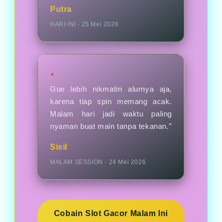
Putra
HARI INI - 25 Mei 2026
★
Gue lebih nikmatin alurnya aja,
karena tiap spin memang acak.
Malam hari jadi waktu paling
nyaman buat main tanpa tekanan.”
Sisil
MALAM SESSION - 24 Mei 2026
Cobain Slot Gacor Malam Ini