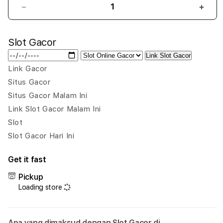
Decrease
Incr
quantity
quant
for
for
Slot Gacor
GRAND77BET:
GRA
Bandar
Band
Link Slot Gacor
Link
Link
Link Gacor
Situs
Situs
Situs Gacor
Slot
Slot
Online
Onlin
Situs Gacor Malam Ini
Gacor
Gaco
Link Slot Gacor Malam Ini
Malam
Mala
Slot
Ini
Ini
Slot Gacor Hari Ini
Terbaru
Terb
No
No
1
1
Get it fast
SeIndonesia
SeIn
Pickup
Loading store
Apa yang dimaksud dengan Slot Gacor di