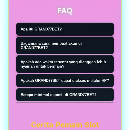
FAQ
Apa itu GRAND77BET?
GRAND77BET website resmi bandar
Bagaimana cara membuat akun di
slot online gacor malam hari ini
GRAND77BET?
terbaru nomor 1 seindonesia,
Pilih menu Daftar, isi data yang
Apakah ada waktu tertentu yang dianggap lebih
GRAND77BET menyediakan link resmi
diperlukan sesuai formulir, kemudian
nyaman untuk bermain?
menuju slot gacor 2026.
lakukan verifikasi apabila diminta.
Sebagian orang memilih malam hari
Apakah GRAND77BET dapat diakses melalui HP?
Setelah proses selesai, akun dapat
karena suasana lebih tenang dan
digunakan untuk masuk ke platform.
Ya. GRAND77BET dapat diakses
minim gangguan. Namun dari sisi
Berapa minimal deposit di GRAND77BET?
melalui smartphone Android, iPhone,
sistem permainan, tidak ada
Minimal deposit mengikuti ketentuan
tablet, maupun komputer tanpa
perbedaan khusus yang
yang berlaku pada platform.
perlu instalasi aplikasi tambahan.
memengaruhi hasil berdasarkan
Informasi terbaru dapat dilihat pada
Cerita Pemain Slot
waktu tertentu.