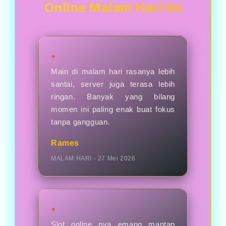
halaman deposit atau pusat bantuan.
Online Malam Hari Ini
★
Main di malam hari rasanya lebih
santai, server juga terasa lebih
ringan. Banyak yang bilang
momen ini paling enak buat fokus
tanpa gangguan.
Rames
MALAM HARI - 27 Mei 2026
★
Slot online nya emang mantap