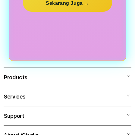
Sekarang Juga →
Products
Services
Slot Online
Slot Online Online
Support
AppleCare+
Slot Gacor
Corporate
Slot Gacor Malam Ini Slot