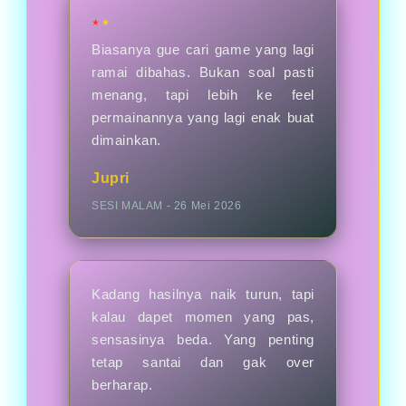
★★
Biasanya gue cari game yang lagi
ramai dibahas. Bukan soal pasti
menang, tapi lebih ke feel
permainannya yang lagi enak buat
dimainkan.
Jupri
SESI MALAM - 26 Mei 2026
Kadang hasilnya naik turun, tapi
kalau dapet momen yang pas,
sensasinya beda. Yang penting
tetap santai dan gak over
berharap.