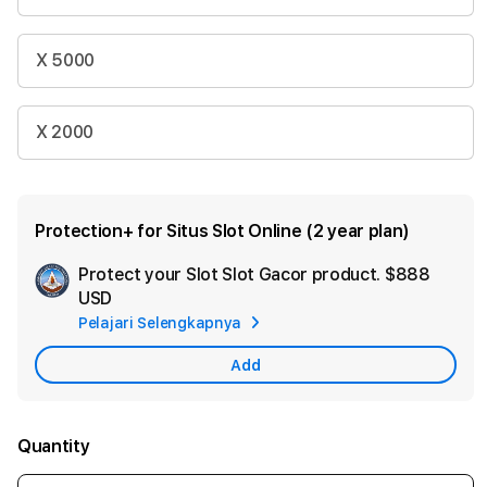
X 5000
X 2000
Protection+ for Situs Slot Online (2 year plan)
Protect your Slot Slot Gacor product.
$888
Ad
USD
App
Pelajari Selengkapnya
Car
Add
Quantity