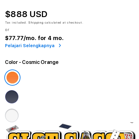
$888 USD
Tax included.
Shipping
calculated at checkout.
or
$77.77
/mo. for 4 mo.
Pelajari Selengkapnya
Color
- Cosmic Orange