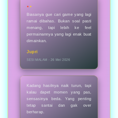
★★
Biasanya gue cari game yang lagi
ramai dibahas. Bukan soal pasti
menang, tapi lebih ke feel
permainannya yang lagi enak buat
dimainkan.
Jupri
SESI MALAM - 26 Mei 2026
Kadang hasilnya naik turun, tapi
kalau dapet momen yang pas,
sensasinya beda. Yang penting
tetap santai dan gak over
berharap.