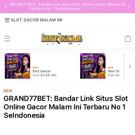
GRAND77BET: Bandar Link Situs Slot Online Gacor Malam Ini
Terbaru No 1 SeIndonesia
Daftar Disini !
SLOT GACOR MALAM INI
Cart
NEW
NEW
Slot Gacor
Slot Online GA
From $8.008 SGD
From $807.77 SGD
NEW
GRAND77BET: Bandar Link Situs Slot
Online Gacor Malam Ini Terbaru No 1
SeIndonesia