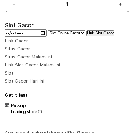
Decrease
Incr
quantity
quant
for
for
Slot Gacor
GRAND77BET:
GRA
Bandar
Band
Link Slot Gacor
Link
Link
Link Gacor
Situs
Situs
Situs Gacor
Slot
Slot
Online
Onlin
Situs Gacor Malam Ini
Gacor
Gaco
Link Slot Gacor Malam Ini
Malam
Mala
Slot
Ini
Ini
Slot Gacor Hari Ini
Terbaru
Terb
No
No
1
1
Get it fast
SeIndonesia
SeIn
Pickup
Loading store
Apa yang dimaksud dengan Slot Gacor di