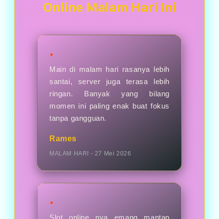
halaman deposit atau pusat bantuan.
Online Malam Hari Ini
★
Main di malam hari rasanya lebih
santai, server juga terasa lebih
ringan. Banyak yang bilang
momen ini paling enak buat fokus
tanpa gangguan.
Rames
MALAM HARI - 27 Mei 2026
★
Slot online nya emang mantap