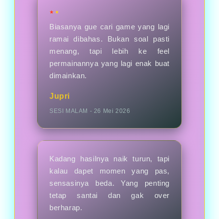
★★
Biasanya gue cari game yang lagi
ramai dibahas. Bukan soal pasti
menang, tapi lebih ke feel
permainannya yang lagi enak buat
dimainkan.
Jupri
SESI MALAM - 26 Mei 2026
Kadang hasilnya naik turun, tapi
kalau dapet momen yang pas,
sensasinya beda. Yang penting
tetap santai dan gak over
berharap.