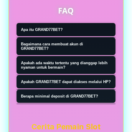
FAQ
Apa itu GRAND77BET?
GRAND77BET website resmi bandar
Bagaimana cara membuat akun di
slot online gacor malam hari ini
GRAND77BET?
terbaru nomor 1 seindonesia,
Pilih menu Daftar, isi data yang
Apakah ada waktu tertentu yang dianggap lebih
GRAND77BET menyediakan link resmi
diperlukan sesuai formulir, kemudian
nyaman untuk bermain?
menuju slot gacor 2026.
lakukan verifikasi apabila diminta.
Sebagian orang memilih malam hari
Apakah GRAND77BET dapat diakses melalui HP?
Setelah proses selesai, akun dapat
karena suasana lebih tenang dan
digunakan untuk masuk ke platform.
Ya. GRAND77BET dapat diakses
minim gangguan. Namun dari sisi
Berapa minimal deposit di GRAND77BET?
melalui smartphone Android, iPhone,
sistem permainan, tidak ada
Minimal deposit mengikuti ketentuan
tablet, maupun komputer tanpa
perbedaan khusus yang
yang berlaku pada platform.
perlu instalasi aplikasi tambahan.
memengaruhi hasil berdasarkan
Informasi terbaru dapat dilihat pada
Cerita Pemain Slot
waktu tertentu.