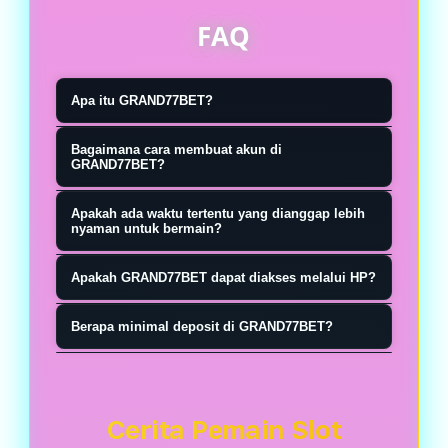
FAQ
Apa itu GRAND77BET?
GRAND77BET website resmi bandar
Bagaimana cara membuat akun di
slot online gacor malam hari ini
GRAND77BET?
terbaru nomor 1 seindonesia,
Pilih menu Daftar, isi data yang
Apakah ada waktu tertentu yang dianggap lebih
GRAND77BET menyediakan link resmi
diperlukan sesuai formulir, kemudian
nyaman untuk bermain?
menuju slot gacor 2026.
lakukan verifikasi apabila diminta.
Sebagian orang memilih malam hari
Apakah GRAND77BET dapat diakses melalui HP?
Setelah proses selesai, akun dapat
karena suasana lebih tenang dan
digunakan untuk masuk ke platform.
Ya. GRAND77BET dapat diakses
minim gangguan. Namun dari sisi
Berapa minimal deposit di GRAND77BET?
melalui smartphone Android, iPhone,
sistem permainan, tidak ada
Minimal deposit mengikuti ketentuan
tablet, maupun komputer tanpa
perbedaan khusus yang
yang berlaku pada platform.
perlu instalasi aplikasi tambahan.
memengaruhi hasil berdasarkan
Informasi terbaru dapat dilihat pada
Cerita Pemain Slot
waktu tertentu.