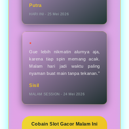
Putra
HARI INI - 25 Mei 2026
★
Gue lebih nikmatin alurnya aja,
karena tiap spin memang acak.
Malam hari jadi waktu paling
nyaman buat main tanpa tekanan.”
Sisil
MALAM SESSION - 24 Mei 2026
Cobain Slot Gacor Malam Ini