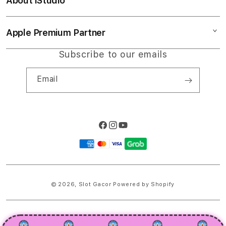
About iStudio
My Account
Slot Online Gacor
Situs Slot Online
Collection & Delivery
Elush Service Provider
Slot Gacor 2026
Apple Premium Partner
About Us
Returns & Exchanges
Financing Options
Slot Online Gacor
Find an iStudio near you
Subscribe to our emails
Contact Us
Trade-in
Slot Gacor Malam Ini Slot
Why Shop at iStudio
FAQ
Email
Travellers Reservation
Elush Corporate Website
Privacy Policy
Site Terms of Use
Facebook
Instagram
YouTube
Payment
methods
© 2026,
Slot Gacor
Powered by Shopify
PRICES INCLUDE 9% GST BUT EXCLUDE SHIPPING COSTS.