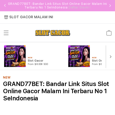
GRAND77BET: Bandar Link Situs Slot Online Gacor Malam Ini
Terbaru No 1 SeIndonesia
Daftar Disini !
SLOT GACOR MALAM INI
Cart
NEW
NEW
Slot Gacor
Slot Online GA
From $8.008 SGD
From $807.77 SGD
NEW
GRAND77BET: Bandar Link Situs Slot
Online Gacor Malam Ini Terbaru No 1
SeIndonesia