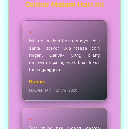
halaman deposit atau pusat bantuan.
Online Malam Hari Ini
★
Main di malam hari rasanya lebih
santai, server juga terasa lebih
ringan. Banyak yang bilang
momen ini paling enak buat fokus
tanpa gangguan.
Rames
MALAM HARI - 27 Mei 2026
★
Slot online nya emang mantap