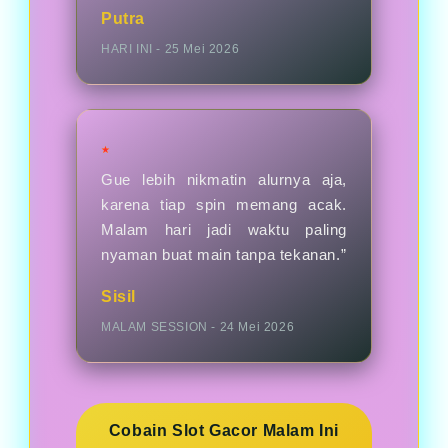
Putra
HARI INI - 25 Mei 2026
★
Gue lebih nikmatin alurnya aja,
karena tiap spin memang acak.
Malam hari jadi waktu paling
nyaman buat main tanpa tekanan.”
Sisil
MALAM SESSION - 24 Mei 2026
Cobain Slot Gacor Malam Ini