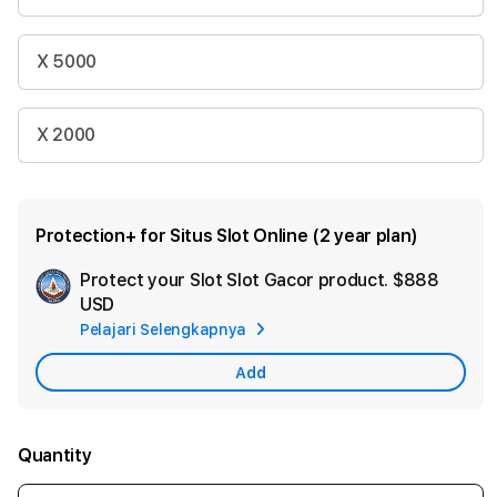
X 5000
X 2000
Protection+ for Situs Slot Online (2 year plan)
Protect your Slot Slot Gacor product.
$888
Ad
USD
App
Pelajari Selengkapnya
Car
Add
Quantity