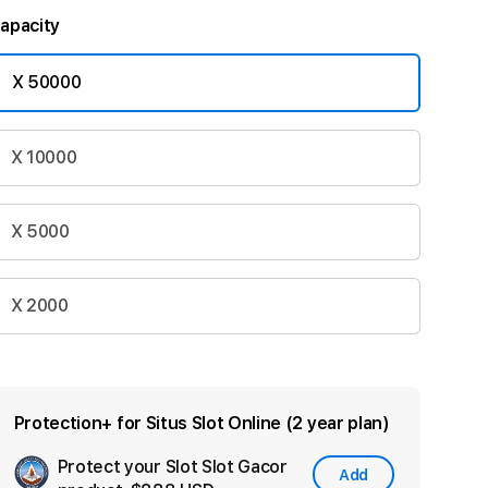
apacity
X 50000
X 10000
X 5000
X 2000
Protection+ for Situs Slot Online (2 year plan)
Protect your Slot Slot Gacor
Add
Add