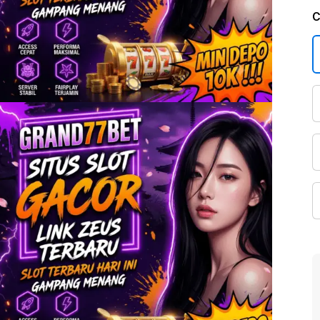
C
Open
media
3
in
modal