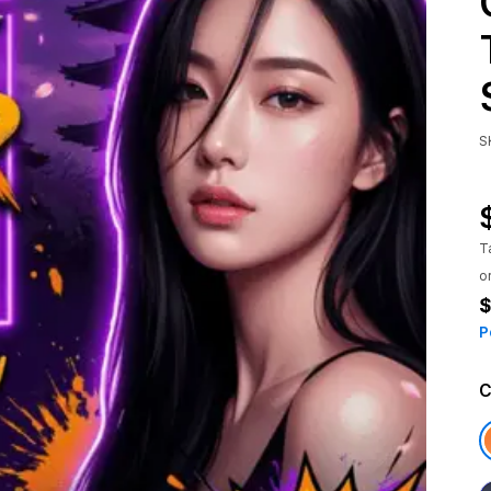
S
T
o
$
P
C