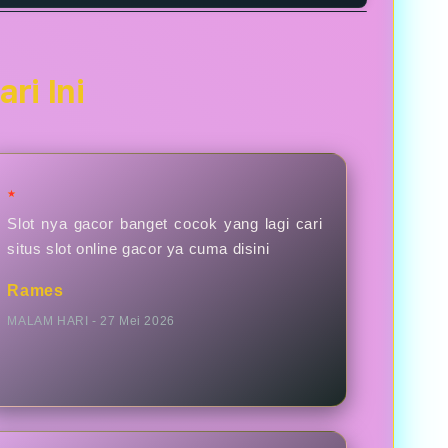
dilihat pada halaman deposit atau pusat
ri Ini
★
Slot nya gacor banget cocok yang lagi cari
situs slot online gacor ya cuma disini
Rames
MALAM HARI - 27 Mei 2026