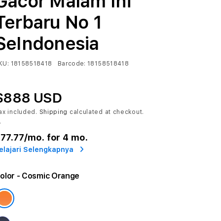
Gacor Malam Ini
Terbaru No 1
SeIndonesia
KU:
18158518418
Barcode:
18158518418
$888 USD
ax included.
Shipping
calculated at checkout.
r
77.77
/mo. for 4 mo.
elajari Selengkapnya
olor
- Cosmic Orange