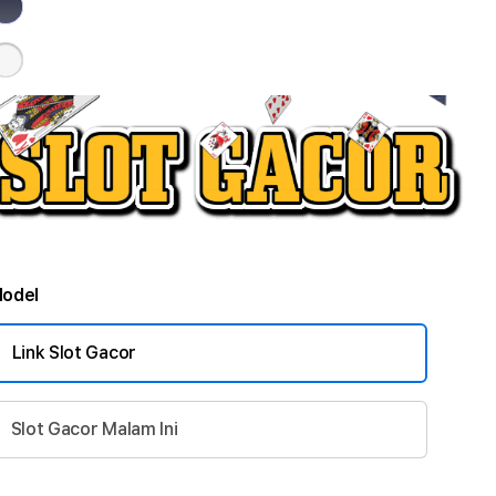
odel
Link Slot Gacor
Slot Gacor Malam Ini