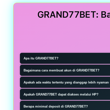
in
modal
GRAND77BET: Band
Apa itu GRAND77BET?
GRAND77BET website resmi bandar slot o
Bagaimana cara membuat akun di GRAND77BET?
menuju slot gacor 2026.
Pilih menu Daftar, isi data yang diperluka
Apakah ada waktu tertentu yang dianggap lebih nyaman
digunakan untuk masuk ke platform.
Sebagian orang memilih malam hari kare
Apakah GRAND77BET dapat diakses melalui HP?
perbedaan khusus yang memengaruhi hasil
Ya. GRAND77BET dapat diakses melalui smar
Berapa minimal deposit di GRAND77BET?