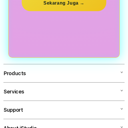
Sekarang Juga →
Products
Services
Slot Online
Slot Online Online
Support
AppleCare+
Slot Gacor
Corporate
Slot Gacor Malam Ini Slot