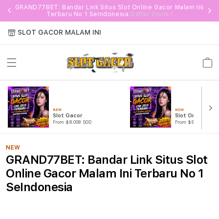
GRAND77BET: Bandar Link Situs Slot Online Gacor Malam Ini
Terbaru No 1 SeIndonesia
Daftar Disini !
SLOT GACOR MALAM INI
Cart
NEW
NEW
Slot Gacor
Slot Online GA
From $8.008 SGD
From $807.77 SGD
NEW
GRAND77BET: Bandar Link Situs Slot
Online Gacor Malam Ini Terbaru No 1
SeIndonesia