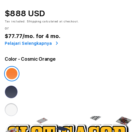
$888 USD
Tax included.
Shipping
calculated at checkout.
or
$77.77
/mo. for 4 mo.
Pelajari Selengkapnya
Color
- Cosmic Orange