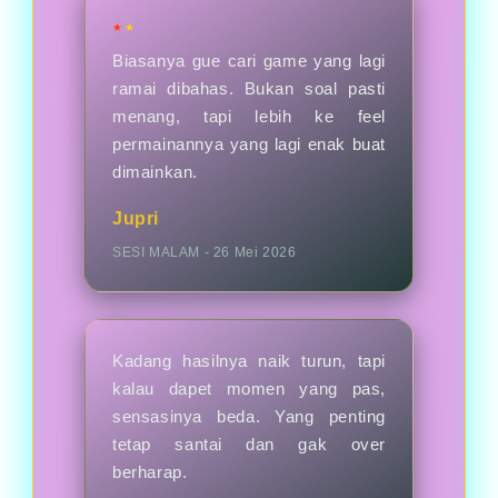
★★
Biasanya gue cari game yang lagi
ramai dibahas. Bukan soal pasti
menang, tapi lebih ke feel
permainannya yang lagi enak buat
dimainkan.
Jupri
SESI MALAM - 26 Mei 2026
Kadang hasilnya naik turun, tapi
kalau dapet momen yang pas,
sensasinya beda. Yang penting
tetap santai dan gak over
berharap.