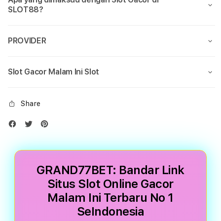
SLOT88?
PROVIDER
Slot Gacor Malam Ini Slot
Share
GRAND77BET: Bandar Link
Situs Slot Online Gacor
Malam Ini Terbaru No 1
SeIndonesia