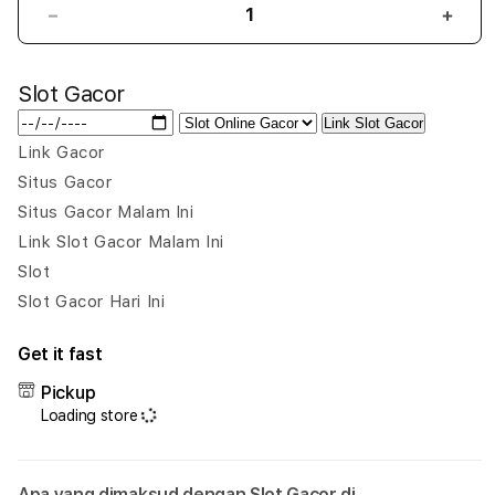
Decrease
Incr
quantity
quant
for
for
Slot Gacor
GRAND77BET:
GRA
Bandar
Band
Link Slot Gacor
Link
Link
Link Gacor
Situs
Situs
Situs Gacor
Slot
Slot
Online
Onlin
Situs Gacor Malam Ini
Gacor
Gaco
Link Slot Gacor Malam Ini
Malam
Mala
Slot
Ini
Ini
Slot Gacor Hari Ini
Terbaru
Terb
No
No
1
1
Get it fast
SeIndonesia
SeIn
Pickup
Loading store
Apa yang dimaksud dengan Slot Gacor di