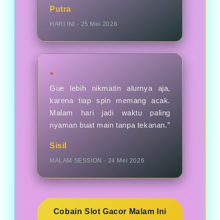
Putra
HARI INI - 25 Mei 2026
★
Gue lebih nikmatin alurnya aja,
karena tiap spin memang acak.
Malam hari jadi waktu paling
nyaman buat main tanpa tekanan.”
Sisil
MALAM SESSION - 24 Mei 2026
Cobain Slot Gacor Malam Ini