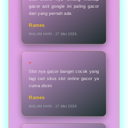
gacor asli google ini paling gacor
dari yang pernah ada
Rames
MALAM HARI - 27 Mei 2026
★
Slot nya gacor banget cocok yang
lagi cari situs slot online gacor ya
cuma disini
Rames
MALAM HARI - 27 Mei 2026