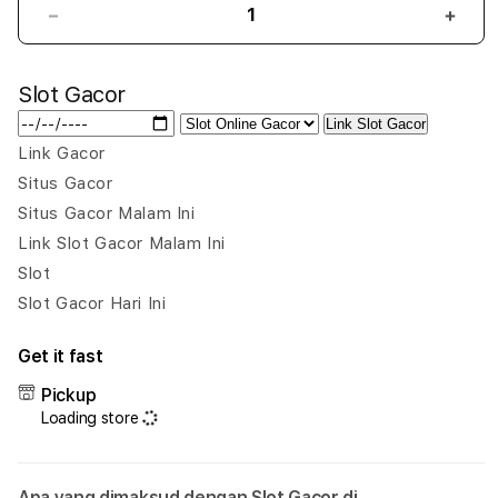
Decrease
Incr
quantity
quant
for
for
Slot Gacor
GRAND77BET:
GRA
Bandar
Band
Link Slot Gacor
Link
Link
Link Gacor
Situs
Situs
Situs Gacor
Slot
Slot
Online
Onlin
Situs Gacor Malam Ini
Gacor
Gaco
Link Slot Gacor Malam Ini
Malam
Mala
Slot
Ini
Ini
Slot Gacor Hari Ini
Terbaru
Terb
No
No
1
1
Get it fast
SeIndonesia
SeIn
Pickup
Loading store
Apa yang dimaksud dengan Slot Gacor di