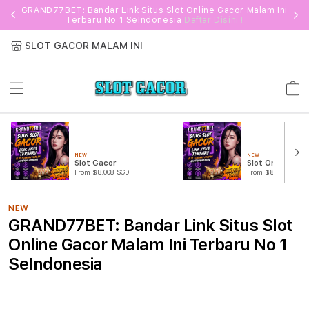
GRAND77BET: Bandar Link Situs Slot Online Gacor Malam Ini
Terbaru No 1 SeIndonesia
Daftar Disini !
SLOT GACOR MALAM INI
Cart
NEW
NEW
Slot Gacor
Slot Online GA
From $8.008 SGD
From $807.77 SGD
NEW
GRAND77BET: Bandar Link Situs Slot
Online Gacor Malam Ini Terbaru No 1
SeIndonesia