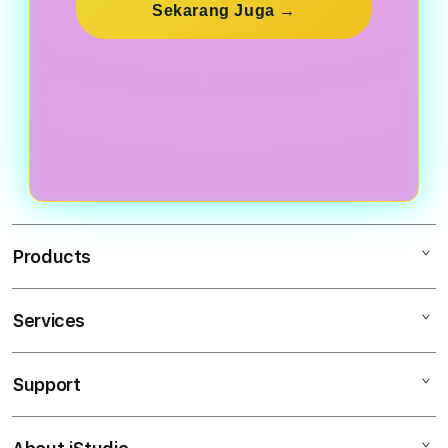
Sekarang Juga →
Products
Services
Slot Online
Slot Online Online
Support
AppleCare+
Slot Gacor
Corporate
Slot Gacor Malam Ini Slot