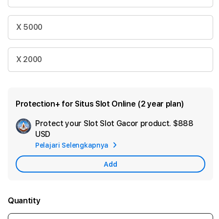
X 5000
X 2000
Protection+ for Situs Slot Online (2 year plan)
Protect your Slot Slot Gacor product.
$888
Ad
USD
App
Pelajari Selengkapnya
Car
Add
Quantity