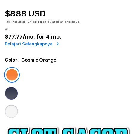
$888 USD
Tax included.
Shipping
calculated at checkout.
or
$77.77
/mo. for 4 mo.
Pelajari Selengkapnya
Color
- Cosmic Orange