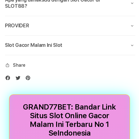
SLOT88?
PROVIDER
Slot Gacor Malam Ini Slot
Share
GRAND77BET: Bandar Link
Situs Slot Online Gacor
Malam Ini Terbaru No 1
SeIndonesia