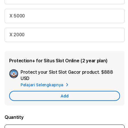
X 5000
X 2000
Protection+ for Situs Slot Online (2 year plan)
Protect your Slot Slot Gacor product.
$888
Ad
USD
App
Pelajari Selengkapnya
Car
Add
Quantity