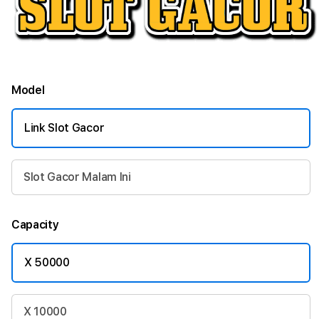
Model
Link Slot Gacor
Slot Gacor Malam Ini
Capacity
X 50000
X 10000