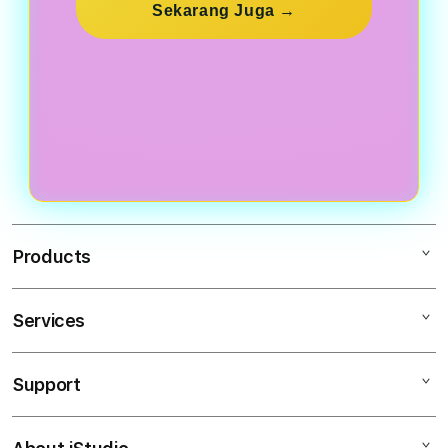
Sekarang Juga →
Products
Services
Slot Online
Slot Online Online
Support
AppleCare+
Slot Gacor
Corporate
Slot Gacor Malam Ini Slot