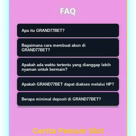
FAQ
Apa itu GRAND77BET?
GRAND77BET website resmi bandar
Bagaimana cara membuat akun di
slot online gacor malam hari ini
GRAND77BET?
terbaru nomor 1 seindonesia,
Pilih menu Daftar, isi data yang
Apakah ada waktu tertentu yang dianggap lebih
GRAND77BET menyediakan link resmi
diperlukan sesuai formulir, kemudian
nyaman untuk bermain?
menuju slot gacor 2026.
lakukan verifikasi apabila diminta.
Sebagian orang memilih malam hari
Apakah GRAND77BET dapat diakses melalui HP?
Setelah proses selesai, akun dapat
karena suasana lebih tenang dan
digunakan untuk masuk ke platform.
Ya. GRAND77BET dapat diakses
minim gangguan. Namun dari sisi
Berapa minimal deposit di GRAND77BET?
melalui smartphone Android, iPhone,
sistem permainan, tidak ada
Minimal deposit mengikuti ketentuan
tablet, maupun komputer tanpa
perbedaan khusus yang
yang berlaku pada platform.
perlu instalasi aplikasi tambahan.
memengaruhi hasil berdasarkan
Informasi terbaru dapat dilihat pada
Cerita Pemain Slot
waktu tertentu.