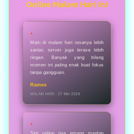
halaman deposit atau pusat bantuan.
Online Malam Hari Ini
★
Main di malam hari rasanya lebih
santai, server juga terasa lebih
ringan. Banyak yang bilang
momen ini paling enak buat fokus
tanpa gangguan.
Rames
MALAM HARI - 27 Mei 2026
★
Slot online nya emang mantap