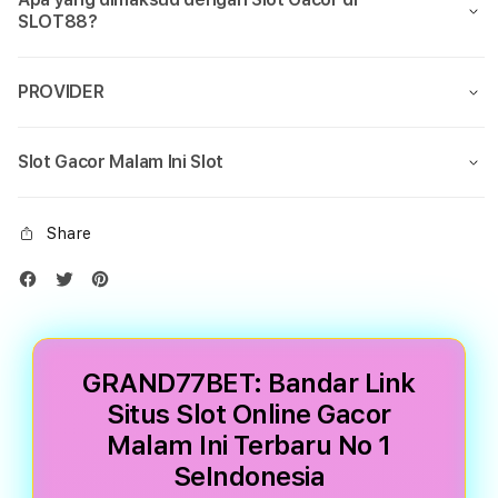
SLOT88?
PROVIDER
Slot Gacor Malam Ini Slot
Share
GRAND77BET: Bandar Link
Situs Slot Online Gacor
Malam Ini Terbaru No 1
SeIndonesia