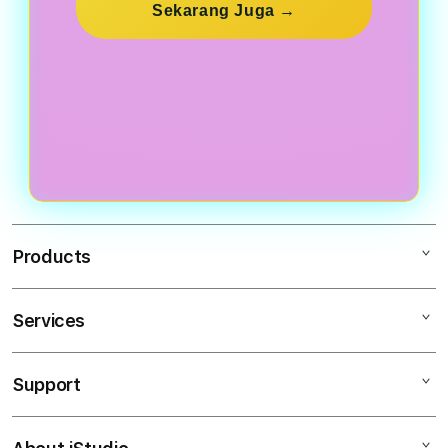
Sekarang Juga →
Products
Services
Slot Online
Slot Online Online
Support
AppleCare+
Slot Gacor
Corporate
Slot Gacor Malam Ini Slot