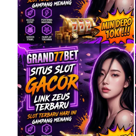
Open
media
2
in
modal