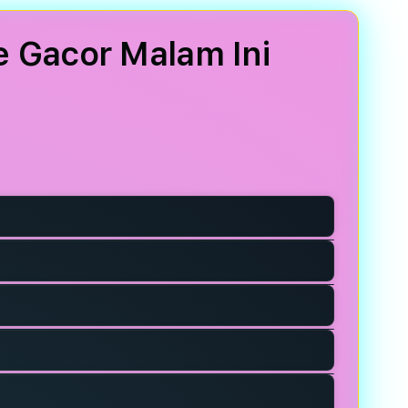
e Gacor Malam Ini
esia, GRAND77BET menyediakan link resmi
diminta. Setelah proses selesai, akun dapat
n dari sisi sistem permainan, tidak ada
a perlu instalasi aplikasi tambahan.