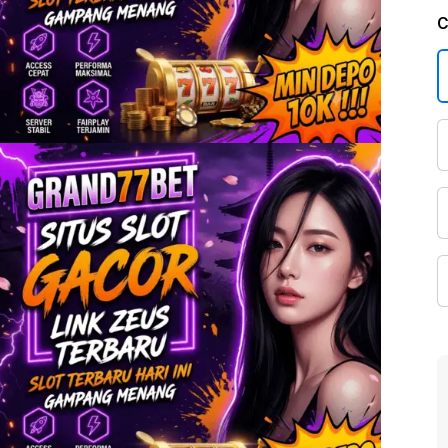
C
Open
media
3
in
modal