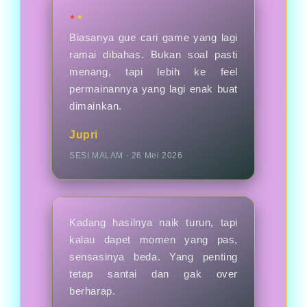
★★
Biasanya gue cari game yang lagi
ramai dibahas. Bukan soal pasti
menang, tapi lebih ke feel
permainannya yang lagi enak buat
dimainkan.
Jupri
SESI MALAM - 26 Mei 2026
Kadang hasilnya naik turun, tapi
kalau dapet momen yang pas,
sensasinya beda. Yang penting
tetap santai dan gak over
berharap.