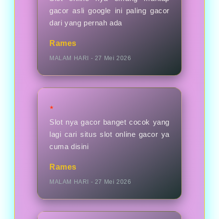
gacor asli google ini paling gacor
dari yang pernah ada
Rames
MALAM HARI - 27 Mei 2026
★
Slot nya gacor banget cocok yang
lagi cari situs slot online gacor ya
cuma disini
Rames
MALAM HARI - 27 Mei 2026