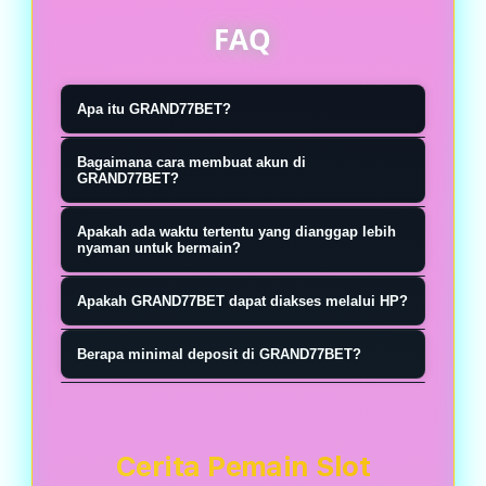
FAQ
Apa itu GRAND77BET?
GRAND77BET website resmi bandar
Bagaimana cara membuat akun di
slot online gacor malam hari ini
GRAND77BET?
terbaru nomor 1 seindonesia,
Pilih menu Daftar, isi data yang
Apakah ada waktu tertentu yang dianggap lebih
GRAND77BET menyediakan link resmi
diperlukan sesuai formulir, kemudian
nyaman untuk bermain?
menuju slot gacor 2026.
lakukan verifikasi apabila diminta.
Sebagian orang memilih malam hari
Apakah GRAND77BET dapat diakses melalui HP?
Setelah proses selesai, akun dapat
karena suasana lebih tenang dan
digunakan untuk masuk ke platform.
Ya. GRAND77BET dapat diakses
minim gangguan. Namun dari sisi
Berapa minimal deposit di GRAND77BET?
melalui smartphone Android, iPhone,
sistem permainan, tidak ada
Minimal deposit mengikuti ketentuan
tablet, maupun komputer tanpa
perbedaan khusus yang
yang berlaku pada platform.
perlu instalasi aplikasi tambahan.
memengaruhi hasil berdasarkan
Informasi terbaru dapat dilihat pada
Cerita Pemain Slot
waktu tertentu.