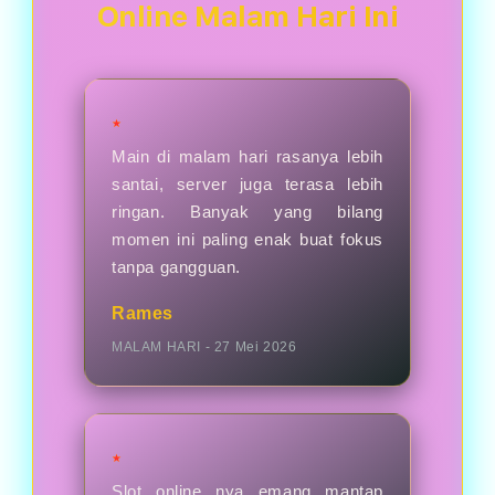
halaman deposit atau pusat bantuan.
Online Malam Hari Ini
★
Main di malam hari rasanya lebih
santai, server juga terasa lebih
ringan. Banyak yang bilang
momen ini paling enak buat fokus
tanpa gangguan.
Rames
MALAM HARI - 27 Mei 2026
★
Slot online nya emang mantap