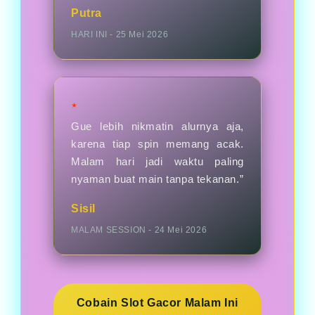
Putra
HARI INI - 25 Mei 2026
★
Gue lebih nikmatin alurnya aja,
karena tiap spin memang acak.
Malam hari jadi waktu paling
nyaman buat main tanpa tekanan.”
Sisil
MALAM SESSION - 24 Mei 2026
Cobain Slot Gacor Malam Ini