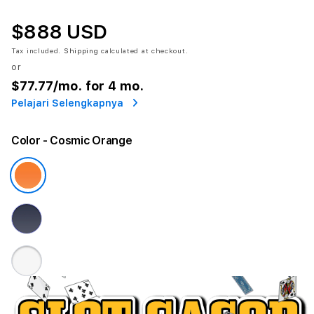
$888 USD
Tax included.
Shipping
calculated at checkout.
or
$77.77
/mo. for 4 mo.
Pelajari Selengkapnya
Color
- Cosmic Orange