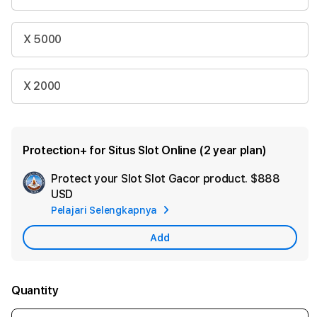
X 5000
X 2000
Protection+ for Situs Slot Online (2 year plan)
Protect your Slot Slot Gacor product.
$888
Ad
USD
App
Pelajari Selengkapnya
Car
Add
Quantity