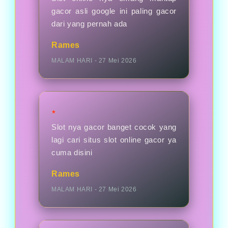
gacor asli google ini paling gacor
dari yang pernah ada
Rames
MALAM HARI - 27 Mei 2026
★
Slot nya gacor banget cocok yang
lagi cari situs slot online gacor ya
cuma disini
Rames
MALAM HARI - 27 Mei 2026