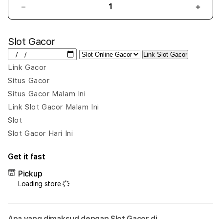
Decrease
Incr
quantity
quant
for
for
Slot Gacor
GRAND77BET:
GRA
Bandar
Band
Link Slot Gacor
Link
Link
Link Gacor
Situs
Situs
Situs Gacor
Slot
Slot
Online
Onlin
Situs Gacor Malam Ini
Gacor
Gaco
Link Slot Gacor Malam Ini
Malam
Mala
Slot
Ini
Ini
Slot Gacor Hari Ini
Terbaru
Terb
No
No
1
1
Get it fast
SeIndonesia
SeIn
Pickup
Loading store
Apa yang dimaksud dengan Slot Gacor di