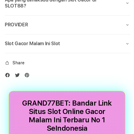
SLOT88?
PROVIDER
Slot Gacor Malam Ini Slot
Share
GRAND77BET: Bandar Link
Situs Slot Online Gacor
Malam Ini Terbaru No 1
SeIndonesia