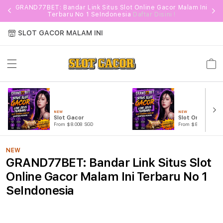
GRAND77BET: Bandar Link Situs Slot Online Gacor Malam Ini
Terbaru No 1 SeIndonesia
Daftar Disini !
SLOT GACOR MALAM INI
Cart
NEW
NEW
Slot Gacor
Slot Online GA
From $8.008 SGD
From $807.77 SGD
NEW
GRAND77BET: Bandar Link Situs Slot
Online Gacor Malam Ini Terbaru No 1
SeIndonesia