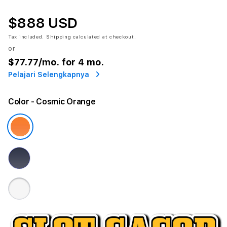
$888 USD
Tax included.
Shipping
calculated at checkout.
or
$77.77
/mo. for 4 mo.
Pelajari Selengkapnya
Color
- Cosmic Orange