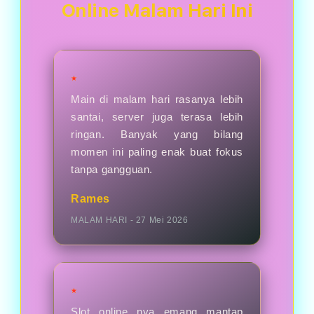
halaman deposit atau pusat bantuan.
Online Malam Hari Ini
★
Main di malam hari rasanya lebih
santai, server juga terasa lebih
ringan. Banyak yang bilang
momen ini paling enak buat fokus
tanpa gangguan.
Rames
MALAM HARI - 27 Mei 2026
★
Slot online nya emang mantap