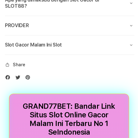
SLOT88?
PROVIDER
Slot Gacor Malam Ini Slot
Share
GRAND77BET: Bandar Link
Situs Slot Online Gacor
Malam Ini Terbaru No 1
SeIndonesia