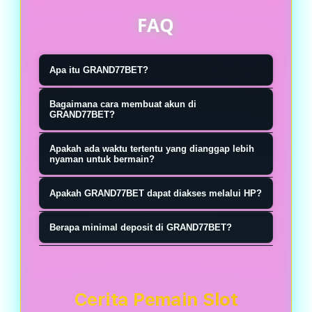
FAQ
Apa itu GRAND77BET?
GRAND77BET website resmi bandar
Bagaimana cara membuat akun di
slot online gacor malam hari ini
GRAND77BET?
terbaru nomor 1 seindonesia,
Pilih menu Daftar, isi data yang
Apakah ada waktu tertentu yang dianggap lebih
GRAND77BET menyediakan link resmi
diperlukan sesuai formulir, kemudian
nyaman untuk bermain?
menuju slot gacor 2026.
lakukan verifikasi apabila diminta.
Sebagian orang memilih malam hari
Apakah GRAND77BET dapat diakses melalui HP?
Setelah proses selesai, akun dapat
karena suasana lebih tenang dan
digunakan untuk masuk ke platform.
Ya. GRAND77BET dapat diakses
minim gangguan. Namun dari sisi
Berapa minimal deposit di GRAND77BET?
melalui smartphone Android, iPhone,
sistem permainan, tidak ada
Minimal deposit mengikuti ketentuan
tablet, maupun komputer tanpa
perbedaan khusus yang
yang berlaku pada platform.
perlu instalasi aplikasi tambahan.
memengaruhi hasil berdasarkan
Informasi terbaru dapat dilihat pada
Cerita Pemain Slot
waktu tertentu.