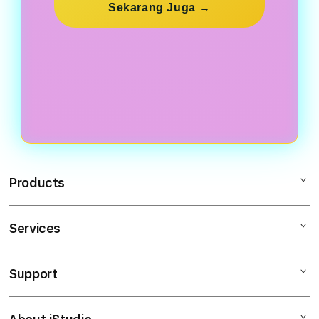
Sekarang Juga →
Products
Services
Slot Online
Slot Online Online
Support
AppleCare+
Slot Gacor
Corporate
Slot Gacor Malam Ini Slot