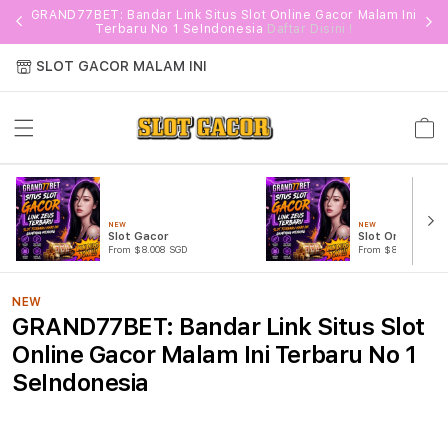
GRAND77BET: Bandar Link Situs Slot Online Gacor Malam Ini
Terbaru No 1 SeIndonesia
Daftar Disini !
SLOT GACOR MALAM INI
Cart
NEW
NEW
Slot Gacor
Slot Online GA
From $8.008 SGD
From $807.77 SGD
NEW
GRAND77BET: Bandar Link Situs Slot
Online Gacor Malam Ini Terbaru No 1
SeIndonesia