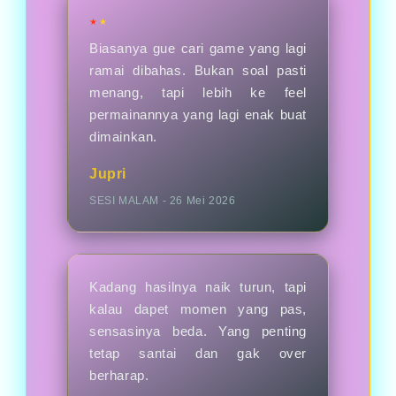
★★
Biasanya gue cari game yang lagi
ramai dibahas. Bukan soal pasti
menang, tapi lebih ke feel
permainannya yang lagi enak buat
dimainkan.
Jupri
SESI MALAM - 26 Mei 2026
Kadang hasilnya naik turun, tapi
kalau dapet momen yang pas,
sensasinya beda. Yang penting
tetap santai dan gak over
berharap.