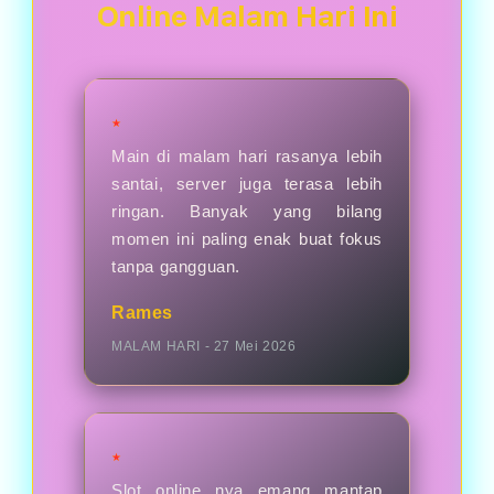
halaman deposit atau pusat bantuan.
Online Malam Hari Ini
★
Main di malam hari rasanya lebih
santai, server juga terasa lebih
ringan. Banyak yang bilang
momen ini paling enak buat fokus
tanpa gangguan.
Rames
MALAM HARI - 27 Mei 2026
★
Slot online nya emang mantap