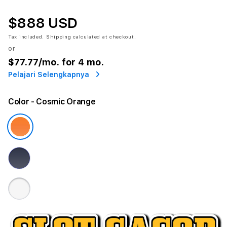
$888 USD
Tax included.
Shipping
calculated at checkout.
or
$77.77
/mo. for 4 mo.
Pelajari Selengkapnya
Color
- Cosmic Orange