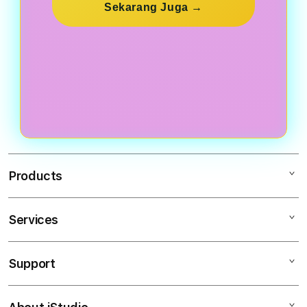
Sekarang Juga →
Products
Services
Slot Online
Slot Online Online
Support
AppleCare+
Slot Gacor
Corporate
Slot Gacor Malam Ini Slot