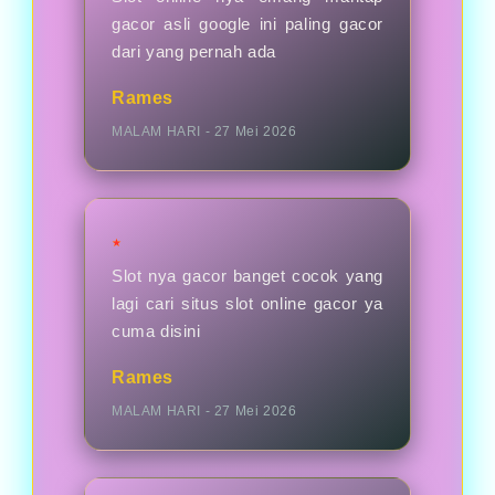
gacor asli google ini paling gacor
dari yang pernah ada
Rames
MALAM HARI - 27 Mei 2026
★
Slot nya gacor banget cocok yang
lagi cari situs slot online gacor ya
cuma disini
Rames
MALAM HARI - 27 Mei 2026