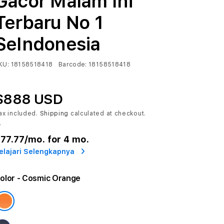
Gacor Malam Ini
Terbaru No 1
SeIndonesia
KU:
18158518418
Barcode:
18158518418
$888 USD
ax included.
Shipping
calculated at checkout.
r
77.77
/mo. for 4 mo.
elajari Selengkapnya
olor
- Cosmic Orange