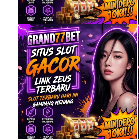
Open
media
4
in
modal