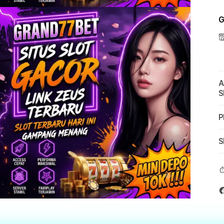
Open
media
G
7
in
modal
A
S
P
S
Open
media
9