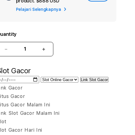
product.
$888 USD
Apple
Pelajari Selengkapnya
Care
uantity
Decrease
Increase
quantity
quantity
for
for
Slot Gacor
GRAND77BET:
GRAND77BET:
Bandar
Bandar
Link Slot Gacor
Link
Link
ink Gacor
Situs
Situs
Slot
Slot
itus Gacor
Online
Online
itus Gacor Malam Ini
Gacor
Gacor
ink Slot Gacor Malam Ini
Malam
Malam
Ini
Ini
lot
Terbaru
Terbaru
lot Gacor Hari Ini
No
No