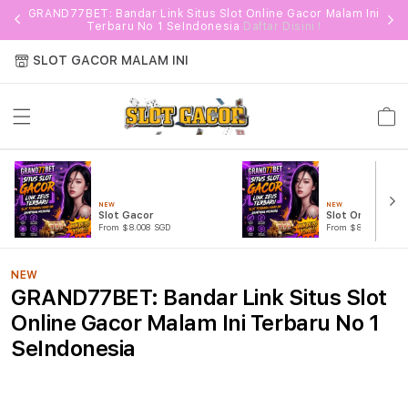
GRAND77BET: Bandar Link Situs Slot Online Gacor Malam Ini
Terbaru No 1 SeIndonesia
Daftar Disini !
SLOT GACOR MALAM INI
Cart
NEW
NEW
Slot Gacor
Slot Online GA
From $8.008 SGD
From $807.77 SGD
NEW
GRAND77BET: Bandar Link Situs Slot
Online Gacor Malam Ini Terbaru No 1
SeIndonesia