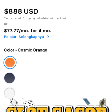
$888 USD
Tax included.
Shipping
calculated at checkout.
or
$77.77
/mo. for 4 mo.
Pelajari Selengkapnya
Color
- Cosmic Orange