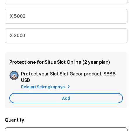
X 5000
X 2000
Protection+ for Situs Slot Online (2 year plan)
Protect your Slot Slot Gacor product.
$888
Ad
USD
App
Pelajari Selengkapnya
Car
Add
Quantity