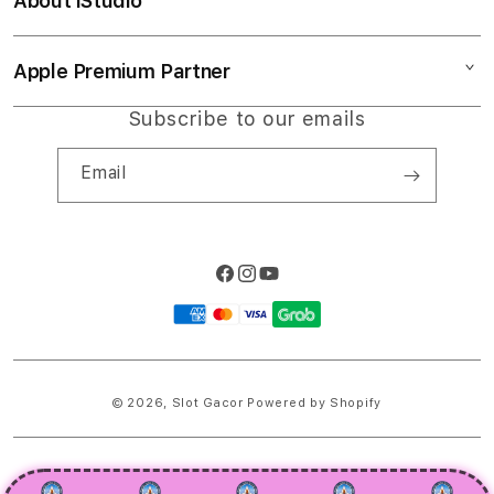
About iStudio
My Account
Slot Online Gacor
Situs Slot Online
Collection & Delivery
Elush Service Provider
Slot Gacor 2026
Apple Premium Partner
About Us
Returns & Exchanges
Financing Options
Slot Online Gacor
Find an iStudio near you
Subscribe to our emails
Contact Us
Trade-in
Slot Gacor Malam Ini Slot
Why Shop at iStudio
FAQ
Email
Travellers Reservation
Elush Corporate Website
Privacy Policy
Site Terms of Use
Facebook
Instagram
YouTube
Payment
methods
© 2026,
Slot Gacor
Powered by Shopify
PRICES INCLUDE 9% GST BUT EXCLUDE SHIPPING COSTS.