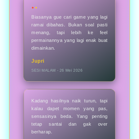
★★
Biasanya gue cari game yang lagi
ramai dibahas. Bukan soal pasti
menang, tapi lebih ke feel
permainannya yang lagi enak buat
dimainkan.
Jupri
SESI MALAM - 26 Mei 2026
Kadang hasilnya naik turun, tapi
kalau dapet momen yang pas,
sensasinya beda. Yang penting
tetap santai dan gak over
berharap.