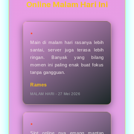
halaman deposit atau pusat bantuan.
Online Malam Hari Ini
★
Main di malam hari rasanya lebih
santai, server juga terasa lebih
ringan. Banyak yang bilang
momen ini paling enak buat fokus
tanpa gangguan.
Rames
MALAM HARI - 27 Mei 2026
★
Slot online nya emang mantap