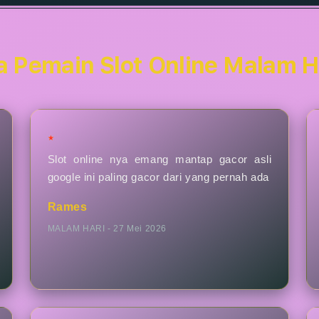
ng berlaku pada platform. Informasi terbaru dapat 
a Pemain Slot Online Malam Ha
★
Slot online nya emang mantap gacor asli
google ini paling gacor dari yang pernah ada
Rames
MALAM HARI - 27 Mei 2026