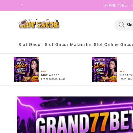
GRAND77BET: Ba
Slot Gacor
Slot Gacor Malam Ini
Slot Online Gaco
NEW
NEW
Slot Gacor
Slot On
From $8.008 SGD
From $80
Skip to
product
information