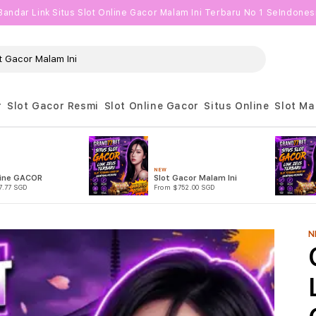
ndar Link Situs Slot Online Gacor Malam Ini Terbaru No 1 SeIndone
r
Slot Gacor Resmi
Slot Online Gacor
Situs Online
Slot Ma
NEW
line GACOR
Slot Gacor Malam Ini
7.77 SGD
From $752.00 SGD
N