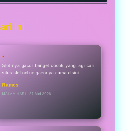
dilihat pada halaman deposit atau pusat
ri Ini
★
Slot nya gacor banget cocok yang lagi cari
situs slot online gacor ya cuma disini
Rames
MALAM HARI - 27 Mei 2026