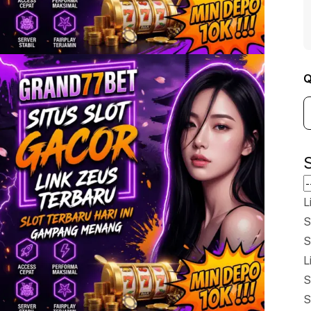
Open
media
Q
5
in
modal
L
S
S
L
S
S