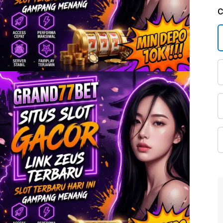
C
Open
media
3
in
modal