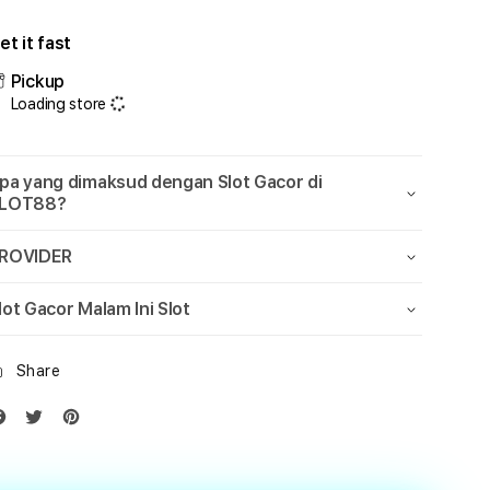
1
1
SeIndonesia
SeIndonesia
et it fast
Pickup
Loading store
pa yang dimaksud dengan Slot Gacor di
LOT88?
ROVIDER
lot Gacor Malam Ini Slot
Share