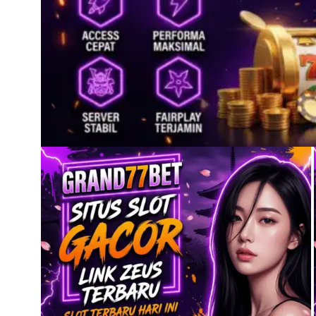
Open
media
1
in
modal