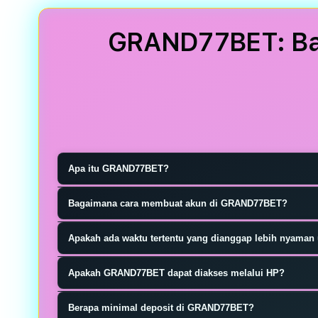
in
modal
GRAND77BET: Band
Apa itu GRAND77BET?
GRAND77BET website resmi bandar slot o
Bagaimana cara membuat akun di GRAND77BET?
menuju slot gacor 2026.
Pilih menu Daftar, isi data yang diperluka
Apakah ada waktu tertentu yang dianggap lebih nyaman
digunakan untuk masuk ke platform.
Sebagian orang memilih malam hari kare
Apakah GRAND77BET dapat diakses melalui HP?
perbedaan khusus yang memengaruhi hasil
Ya. GRAND77BET dapat diakses melalui smar
Berapa minimal deposit di GRAND77BET?