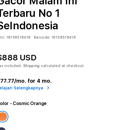
Gacor Malam Ini
Terbaru No 1
SeIndonesia
KU:
18158518418
Barcode:
18158518418
$888 USD
ax included.
Shipping
calculated at checkout.
r
77.77
/mo. for 4 mo.
elajari Selengkapnya
olor
- Cosmic Orange