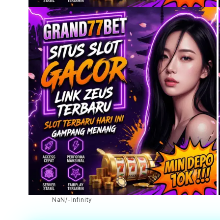
Open
media
6
in
modal
Open
of
NaN
/
-Infinity
media
8