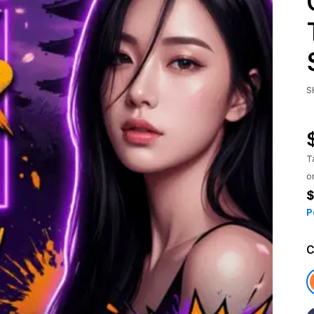
S
T
o
$
P
C