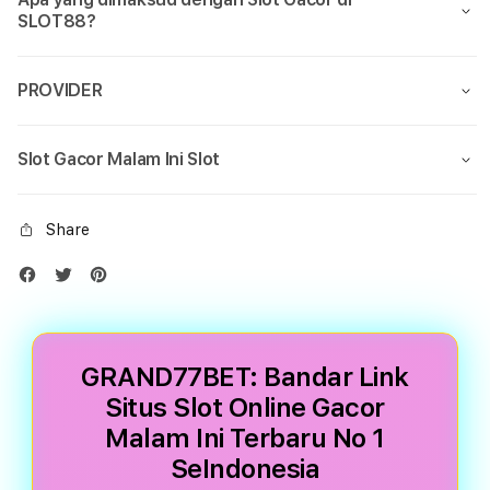
SLOT88?
PROVIDER
Slot Gacor Malam Ini Slot
Share
GRAND77BET: Bandar Link
Situs Slot Online Gacor
Malam Ini Terbaru No 1
SeIndonesia