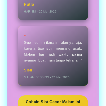
Putra
HARI INI - 25 Mei 2026
★
Gue lebih nikmatin alurnya aja,
karena tiap spin memang acak.
Malam hari jadi waktu paling
nyaman buat main tanpa tekanan.”
Sisil
MALAM SESSION - 24 Mei 2026
Cobain Slot Gacor Malam Ini