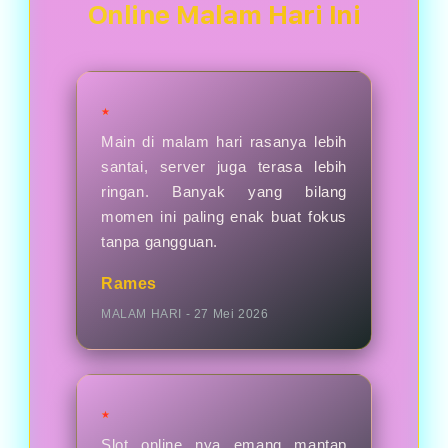
halaman deposit atau pusat bantuan.
Online Malam Hari Ini
★
Main di malam hari rasanya lebih
santai, server juga terasa lebih
ringan. Banyak yang bilang
momen ini paling enak buat fokus
tanpa gangguan.
Rames
MALAM HARI - 27 Mei 2026
★
Slot online nya emang mantap