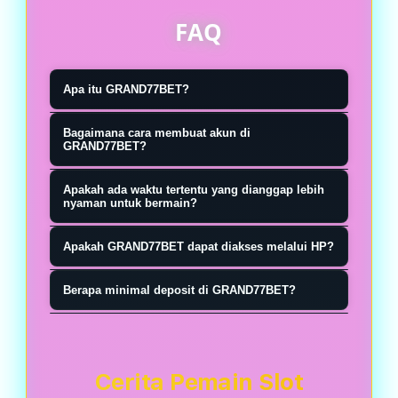
FAQ
Apa itu GRAND77BET?
GRAND77BET website resmi bandar
Bagaimana cara membuat akun di
slot online gacor malam hari ini
GRAND77BET?
terbaru nomor 1 seindonesia,
Pilih menu Daftar, isi data yang
Apakah ada waktu tertentu yang dianggap lebih
GRAND77BET menyediakan link resmi
diperlukan sesuai formulir, kemudian
nyaman untuk bermain?
menuju slot gacor 2026.
lakukan verifikasi apabila diminta.
Sebagian orang memilih malam hari
Apakah GRAND77BET dapat diakses melalui HP?
Setelah proses selesai, akun dapat
karena suasana lebih tenang dan
digunakan untuk masuk ke platform.
Ya. GRAND77BET dapat diakses
minim gangguan. Namun dari sisi
Berapa minimal deposit di GRAND77BET?
melalui smartphone Android, iPhone,
sistem permainan, tidak ada
Minimal deposit mengikuti ketentuan
tablet, maupun komputer tanpa
perbedaan khusus yang
yang berlaku pada platform.
perlu instalasi aplikasi tambahan.
memengaruhi hasil berdasarkan
Informasi terbaru dapat dilihat pada
Cerita Pemain Slot
waktu tertentu.