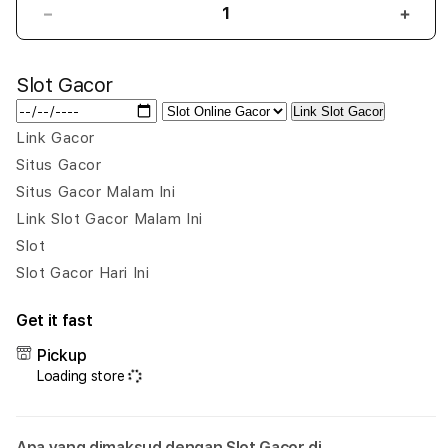
Decrease
Incr
quantity
quant
for
for
Slot Gacor
GRAND77BET:
GRA
Bandar
Band
Link Slot Gacor
Link
Link
Link Gacor
Situs
Situs
Situs Gacor
Slot
Slot
Online
Onlin
Situs Gacor Malam Ini
Gacor
Gaco
Link Slot Gacor Malam Ini
Malam
Mala
Slot
Ini
Ini
Slot Gacor Hari Ini
Terbaru
Terb
No
No
1
1
Get it fast
SeIndonesia
SeIn
Pickup
Loading store
Apa yang dimaksud dengan Slot Gacor di