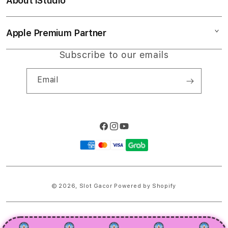
About iStudio
My Account
Slot Online Gacor
Situs Slot Online
Collection & Delivery
Elush Service Provider
Slot Gacor 2026
Apple Premium Partner
About Us
Returns & Exchanges
Financing Options
Slot Online Gacor
Find an iStudio near you
Subscribe to our emails
Contact Us
Trade-in
Slot Gacor Malam Ini Slot
Why Shop at iStudio
FAQ
Email
Travellers Reservation
Elush Corporate Website
Privacy Policy
Site Terms of Use
Facebook
Instagram
YouTube
Payment
methods
© 2026,
Slot Gacor
Powered by Shopify
PRICES INCLUDE 9% GST BUT EXCLUDE SHIPPING COSTS.