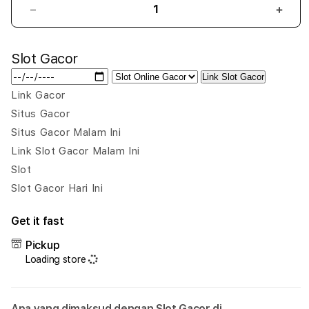
Decrease
Incr
quantity
quant
for
for
Slot Gacor
GRAND77BET:
GRA
Bandar
Band
Link Slot Gacor
Link
Link
Link Gacor
Situs
Situs
Situs Gacor
Slot
Slot
Online
Onlin
Situs Gacor Malam Ini
Gacor
Gaco
Link Slot Gacor Malam Ini
Malam
Mala
Slot
Ini
Ini
Slot Gacor Hari Ini
Terbaru
Terb
No
No
1
1
Get it fast
SeIndonesia
SeIn
Pickup
Loading store
Apa yang dimaksud dengan Slot Gacor di