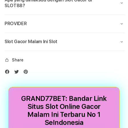
SLOT88?
PROVIDER
Slot Gacor Malam Ini Slot
Share
GRAND77BET: Bandar Link
Situs Slot Online Gacor
Malam Ini Terbaru No 1
SeIndonesia