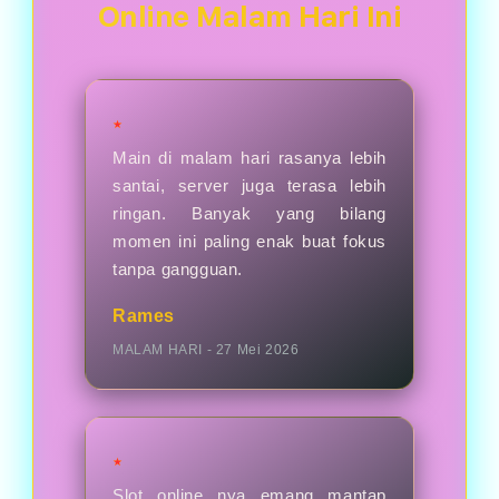
halaman deposit atau pusat bantuan.
Online Malam Hari Ini
★
Main di malam hari rasanya lebih
santai, server juga terasa lebih
ringan. Banyak yang bilang
momen ini paling enak buat fokus
tanpa gangguan.
Rames
MALAM HARI - 27 Mei 2026
★
Slot online nya emang mantap