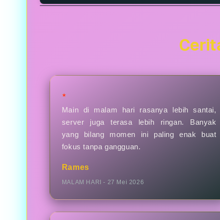
Minimal deposit mengikuti ketentuan ya
bantuan.
Cerit
★
Main di malam hari rasanya lebih santai,
server juga terasa lebih ringan. Banyak
yang bilang momen ini paling enak buat
fokus tanpa gangguan.
Rames
MALAM HARI - 27 Mei 2026