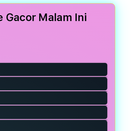
e Gacor Malam Ini
esia, GRAND77BET menyediakan link resmi
diminta. Setelah proses selesai, akun dapat
n dari sisi sistem permainan, tidak ada
a perlu instalasi aplikasi tambahan.