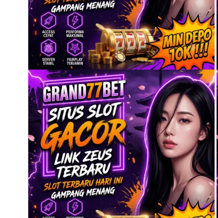
Open
media
2
in
modal