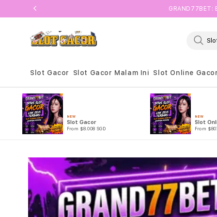
GRAND77BET: Ba
Slot Gacor
Slot Gacor Malam Ini
Slot Online Gaco
NEW
NEW
Slot Gacor
Slot On
From $8.008 SGD
From $80
Skip to
product
information