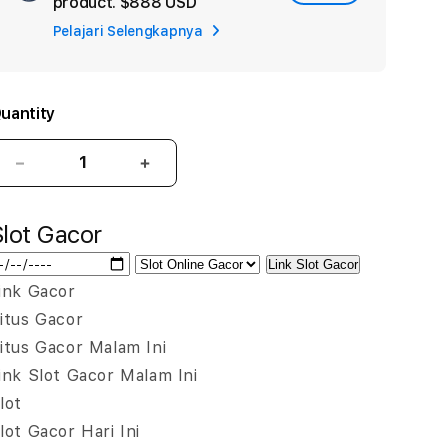
product.
$888 USD
Apple
Pelajari Selengkapnya
Care
uantity
Decrease
Increase
quantity
quantity
for
for
Slot Gacor
GRAND77BET:
GRAND77BET:
Bandar
Bandar
Link Slot Gacor
Link
Link
ink Gacor
Situs
Situs
Slot
Slot
itus Gacor
Online
Online
itus Gacor Malam Ini
Gacor
Gacor
ink Slot Gacor Malam Ini
Malam
Malam
Ini
Ini
lot
Terbaru
Terbaru
lot Gacor Hari Ini
No
No