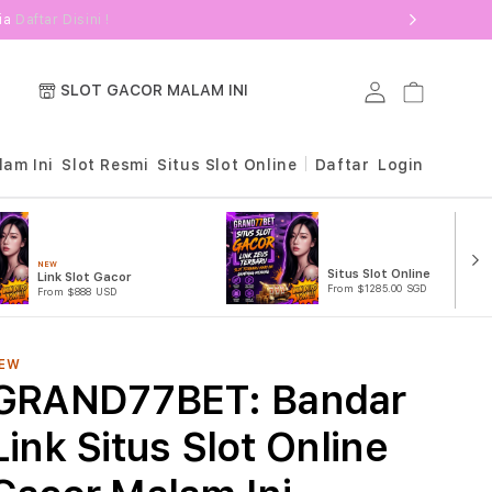
sia
Daftar Disini !
SLOT GACOR MALAM INI
Log in
Cart
lam Ini
Slot Resmi
Situs Slot Online
Daftar
Login
NEW
Situs Slot Online
Link Slot Gacor
From $1285.00 SGD
From $888 USD
EW
GRAND77BET: Bandar
Link Situs Slot Online