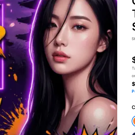
S
T
o
$
P
C