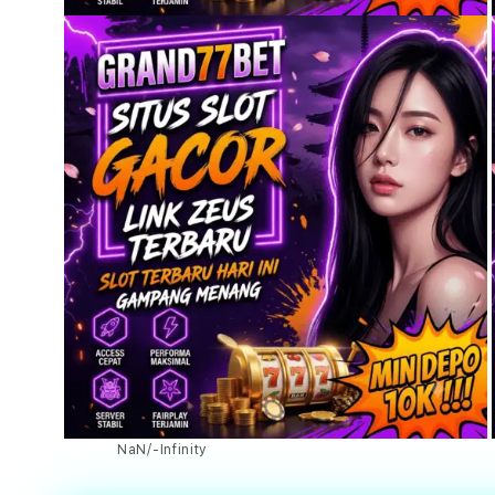
Open
media
6
in
modal
Open
of
NaN
/
-Infinity
media
8