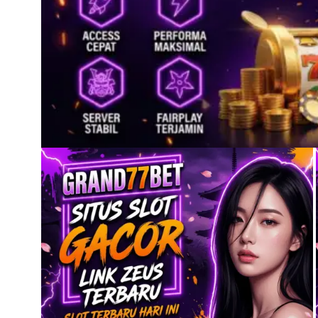
Open
media
1
in
modal