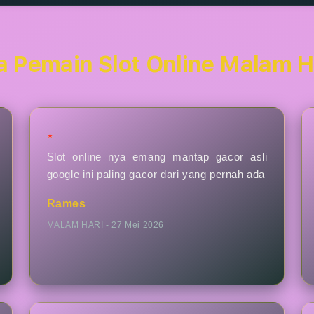
ng berlaku pada platform. Informasi terbaru dapat 
a Pemain Slot Online Malam Ha
★
Slot online nya emang mantap gacor asli
google ini paling gacor dari yang pernah ada
Rames
MALAM HARI - 27 Mei 2026