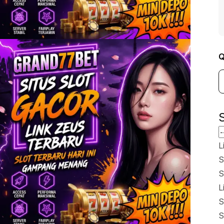
Open
media
Q
5
in
modal
L
S
S
L
S
S