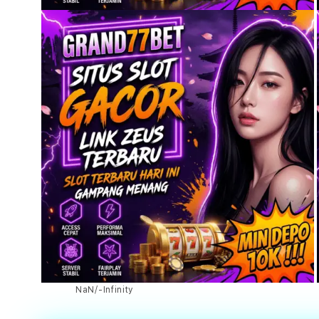
Open
media
6
in
modal
Open
of
NaN
/
-Infinity
media
8