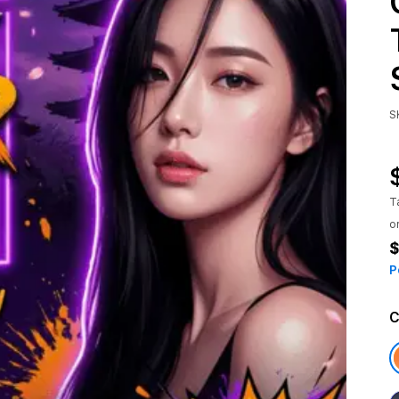
S
T
o
$
P
C