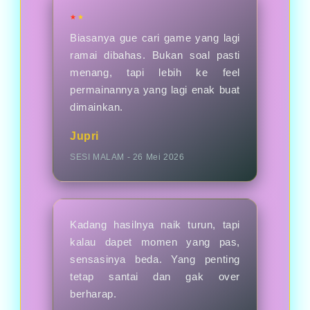
★★
Biasanya gue cari game yang lagi
ramai dibahas. Bukan soal pasti
menang, tapi lebih ke feel
permainannya yang lagi enak buat
dimainkan.
Jupri
SESI MALAM - 26 Mei 2026
Kadang hasilnya naik turun, tapi
kalau dapet momen yang pas,
sensasinya beda. Yang penting
tetap santai dan gak over
berharap.