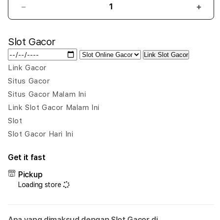
Decrease
Incr
quantity
quant
for
for
Slot Gacor
GRAND77BET:
GRA
Bandar
Band
Link Slot Gacor
Link
Link
Link Gacor
Situs
Situs
Situs Gacor
Slot
Slot
Online
Onlin
Situs Gacor Malam Ini
Gacor
Gaco
Link Slot Gacor Malam Ini
Malam
Mala
Slot
Ini
Ini
Slot Gacor Hari Ini
Terbaru
Terb
No
No
1
1
Get it fast
SeIndonesia
SeIn
Pickup
Loading store
Apa yang dimaksud dengan Slot Gacor di