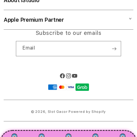
About iStudio
My Account
Slot Online Gacor
Situs Slot Online
Collection & Delivery
Elush Service Provider
Slot Gacor 2026
Apple Premium Partner
About Us
Returns & Exchanges
Financing Options
Slot Online Gacor
Find an iStudio near you
Subscribe to our emails
Contact Us
Trade-in
Slot Gacor Malam Ini Slot
Why Shop at iStudio
FAQ
Email
Travellers Reservation
Elush Corporate Website
Privacy Policy
Site Terms of Use
Facebook
Instagram
YouTube
Payment
methods
© 2026,
Slot Gacor
Powered by Shopify
PRICES INCLUDE 9% GST BUT EXCLUDE SHIPPING COSTS.