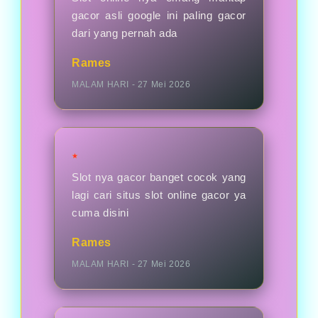
gacor asli google ini paling gacor
dari yang pernah ada
Rames
MALAM HARI - 27 Mei 2026
★
Slot nya gacor banget cocok yang
lagi cari situs slot online gacor ya
cuma disini
Rames
MALAM HARI - 27 Mei 2026