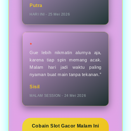
Putra
HARI INI - 25 Mei 2026
★
Gue lebih nikmatin alurnya aja,
karena tiap spin memang acak.
Malam hari jadi waktu paling
nyaman buat main tanpa tekanan.”
Sisil
MALAM SESSION - 24 Mei 2026
Cobain Slot Gacor Malam Ini