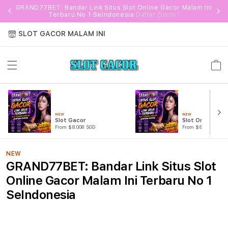
GRAND77BET: Bandar Link Situs Slot Online Gacor Malam Ini
Terbaru No 1 SeIndonesia
Daftar Disini !
SLOT GACOR MALAM INI
Cart
NEW
NEW
Slot Gacor
Slot Online GA
From $8.008 SGD
From $807.77 SGD
NEW
GRAND77BET: Bandar Link Situs Slot
Online Gacor Malam Ini Terbaru No 1
SeIndonesia