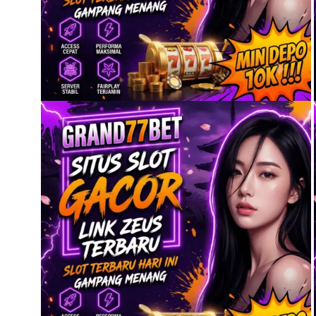
Open
media
2
in
modal