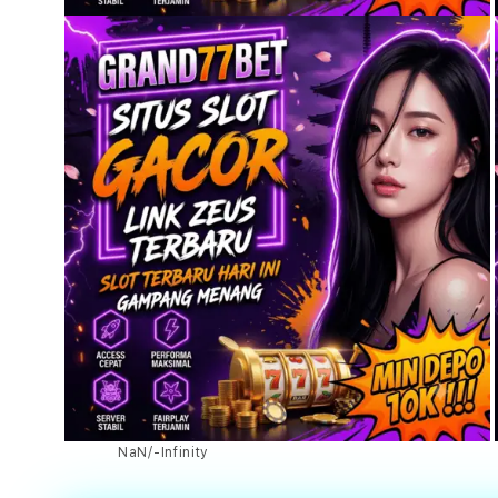
Open
media
6
in
modal
Open
of
NaN
/
-Infinity
media
8