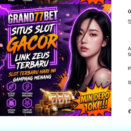
Open
media
G
7
in
modal
A
S
P
S
Open
media
9