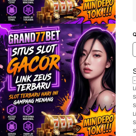
Open
media
Q
5
in
modal
L
S
S
L
S
S