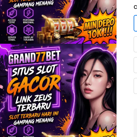
C
Open
media
3
in
modal