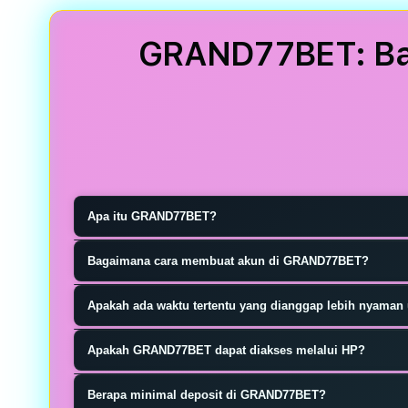
in
modal
GRAND77BET: Band
Apa itu GRAND77BET?
GRAND77BET website resmi bandar slot o
Bagaimana cara membuat akun di GRAND77BET?
menuju slot gacor 2026.
Pilih menu Daftar, isi data yang diperluka
Apakah ada waktu tertentu yang dianggap lebih nyaman
digunakan untuk masuk ke platform.
Sebagian orang memilih malam hari kare
Apakah GRAND77BET dapat diakses melalui HP?
perbedaan khusus yang memengaruhi hasil
Ya. GRAND77BET dapat diakses melalui smar
Berapa minimal deposit di GRAND77BET?