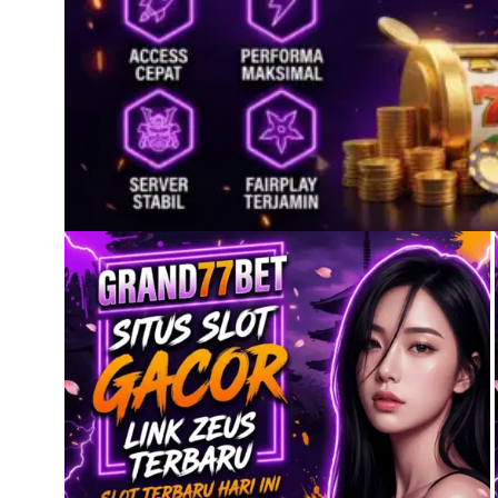
Open
media
1
in
modal