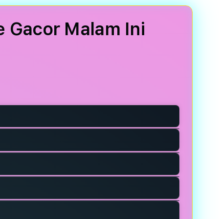
e Gacor Malam Ini
esia, GRAND77BET menyediakan link resmi
diminta. Setelah proses selesai, akun dapat
n dari sisi sistem permainan, tidak ada
a perlu instalasi aplikasi tambahan.