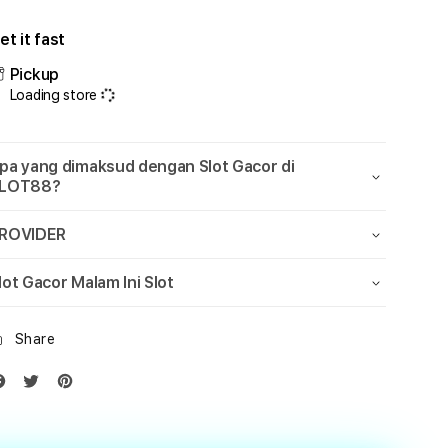
1
1
SeIndonesia
SeIndonesia
et it fast
Pickup
Loading store
pa yang dimaksud dengan Slot Gacor di
LOT88?
ROVIDER
lot Gacor Malam Ini Slot
Share