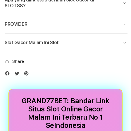
SLOT88?
PROVIDER
Slot Gacor Malam Ini Slot
Share
GRAND77BET: Bandar Link
Situs Slot Online Gacor
Malam Ini Terbaru No 1
SeIndonesia