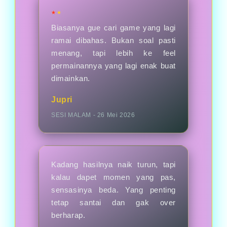
★★
Biasanya gue cari game yang lagi
ramai dibahas. Bukan soal pasti
menang, tapi lebih ke feel
permainannya yang lagi enak buat
dimainkan.
Jupri
SESI MALAM - 26 Mei 2026
Kadang hasilnya naik turun, tapi
kalau dapet momen yang pas,
sensasinya beda. Yang penting
tetap santai dan gak over
berharap.