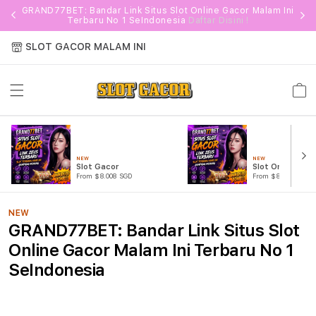
GRAND77BET: Bandar Link Situs Slot Online Gacor Malam Ini
Terbaru No 1 SeIndonesia
Daftar Disini !
SLOT GACOR MALAM INI
Cart
NEW
NEW
Slot Gacor
Slot Online GA
From $8.008 SGD
From $807.77 SGD
NEW
GRAND77BET: Bandar Link Situs Slot
Online Gacor Malam Ini Terbaru No 1
SeIndonesia