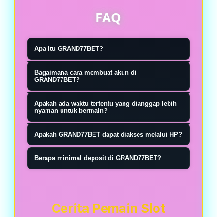
FAQ
Apa itu GRAND77BET?
GRAND77BET website resmi bandar
Bagaimana cara membuat akun di
slot online gacor malam hari ini
GRAND77BET?
terbaru nomor 1 seindonesia,
Pilih menu Daftar, isi data yang
Apakah ada waktu tertentu yang dianggap lebih
GRAND77BET menyediakan link resmi
diperlukan sesuai formulir, kemudian
nyaman untuk bermain?
menuju slot gacor 2026.
lakukan verifikasi apabila diminta.
Sebagian orang memilih malam hari
Apakah GRAND77BET dapat diakses melalui HP?
Setelah proses selesai, akun dapat
karena suasana lebih tenang dan
digunakan untuk masuk ke platform.
Ya. GRAND77BET dapat diakses
minim gangguan. Namun dari sisi
Berapa minimal deposit di GRAND77BET?
melalui smartphone Android, iPhone,
sistem permainan, tidak ada
Minimal deposit mengikuti ketentuan
tablet, maupun komputer tanpa
perbedaan khusus yang
yang berlaku pada platform.
perlu instalasi aplikasi tambahan.
memengaruhi hasil berdasarkan
Informasi terbaru dapat dilihat pada
Cerita Pemain Slot
waktu tertentu.