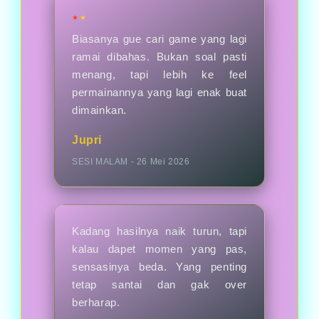
★★
Biasanya gue cari game yang lagi
ramai dibahas. Bukan soal pasti
menang, tapi lebih ke feel
permainannya yang lagi enak buat
dimainkan.
Jupri
SESI MALAM - 26 Mei 2026
Kadang hasilnya naik turun, tapi
kalau dapet momen yang pas,
sensasinya beda. Yang penting
tetap santai dan gak over
berharap.