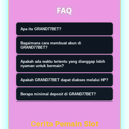
FAQ
Apa itu GRAND77BET?
GRAND77BET website resmi bandar
Bagaimana cara membuat akun di
slot online gacor malam hari ini
GRAND77BET?
terbaru nomor 1 seindonesia,
Pilih menu Daftar, isi data yang
Apakah ada waktu tertentu yang dianggap lebih
GRAND77BET menyediakan link resmi
diperlukan sesuai formulir, kemudian
nyaman untuk bermain?
menuju slot gacor 2026.
lakukan verifikasi apabila diminta.
Sebagian orang memilih malam hari
Apakah GRAND77BET dapat diakses melalui HP?
Setelah proses selesai, akun dapat
karena suasana lebih tenang dan
digunakan untuk masuk ke platform.
Ya. GRAND77BET dapat diakses
minim gangguan. Namun dari sisi
Berapa minimal deposit di GRAND77BET?
melalui smartphone Android, iPhone,
sistem permainan, tidak ada
Minimal deposit mengikuti ketentuan
tablet, maupun komputer tanpa
perbedaan khusus yang
yang berlaku pada platform.
perlu instalasi aplikasi tambahan.
memengaruhi hasil berdasarkan
Informasi terbaru dapat dilihat pada
Cerita Pemain Slot
waktu tertentu.