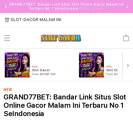
GRAND77BET: Bandar Link Situs Slot Online Gacor Malam Ini
Terbaru No 1 SeIndonesia
Daftar Disini !
SLOT GACOR MALAM INI
Cart
NEW
NEW
Slot Gacor
Slot Online GA
From $8.008 SGD
From $807.77 SGD
NEW
GRAND77BET: Bandar Link Situs Slot
Online Gacor Malam Ini Terbaru No 1
SeIndonesia