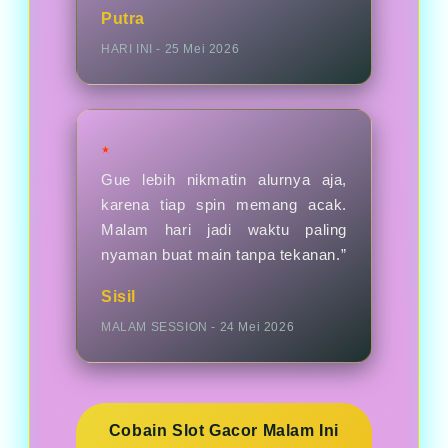
Putra
HARI INI - 25 Mei 2026
★
Gue lebih nikmatin alurnya aja,
karena tiap spin memang acak.
Malam hari jadi waktu paling
nyaman buat main tanpa tekanan.”
Sisil
MALAM SESSION - 24 Mei 2026
Cobain Slot Gacor Malam Ini