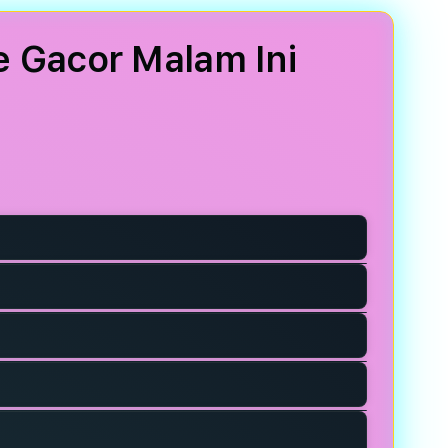
e Gacor Malam Ini
esia, GRAND77BET menyediakan link resmi
diminta. Setelah proses selesai, akun dapat
n dari sisi sistem permainan, tidak ada
a perlu instalasi aplikasi tambahan.