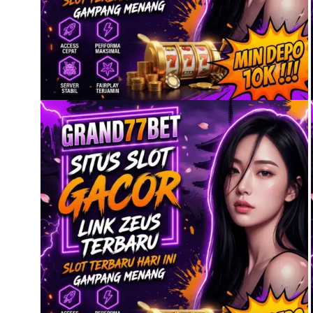
Open
media
2
in
modal