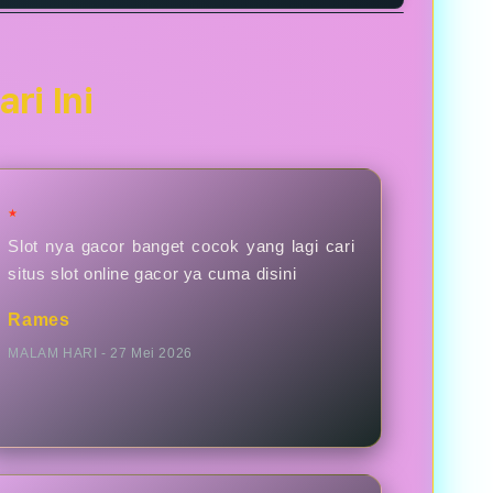
dilihat pada halaman deposit atau pusat
ri Ini
★
Slot nya gacor banget cocok yang lagi cari
situs slot online gacor ya cuma disini
Rames
MALAM HARI - 27 Mei 2026