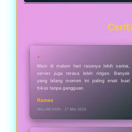
Minimal deposit mengikuti ketentuan ya
bantuan.
Cerit
★
Main di malam hari rasanya lebih santai,
server juga terasa lebih ringan. Banyak
yang bilang momen ini paling enak buat
fokus tanpa gangguan.
Rames
MALAM HARI - 27 Mei 2026