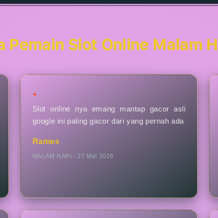
ng berlaku pada platform. Informasi terbaru dapat 
a Pemain Slot Online Malam Ha
★
Slot online nya emang mantap gacor asli
google ini paling gacor dari yang pernah ada
Rames
MALAM HARI - 27 Mei 2026