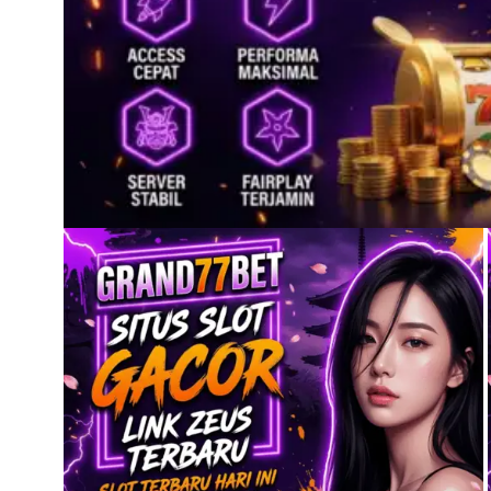
Open
media
1
in
modal