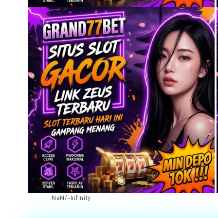
Open
media
6
in
modal
Open
of
NaN
/
-Infinity
media
8