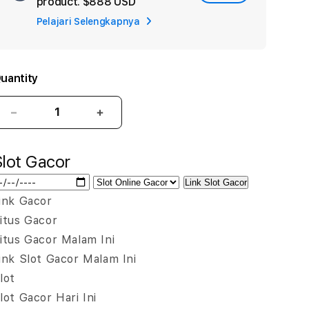
product.
$888 USD
Apple
Pelajari Selengkapnya
Care
uantity
Decrease
Increase
quantity
quantity
for
for
Slot Gacor
GRAND77BET:
GRAND77BET:
Bandar
Bandar
Link Slot Gacor
Link
Link
ink Gacor
Situs
Situs
Slot
Slot
itus Gacor
Online
Online
itus Gacor Malam Ini
Gacor
Gacor
ink Slot Gacor Malam Ini
Malam
Malam
Ini
Ini
lot
Terbaru
Terbaru
lot Gacor Hari Ini
No
No