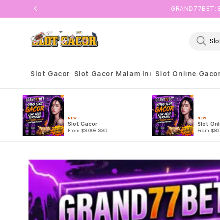
GRAND77BET: Ba
Slot Gacor
Slot Gacor Malam Ini
Slot Online Gaco
NEW
NEW
Slot Gacor
Slot On
From $8.008 SGD
From $80
Skip to
product
information