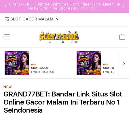
GRAND77BET: Bandar Link Situs Slot Online Gacor Malam Ini
Terbaru No 1 SeIndonesia
Daftar Disini !
SLOT GACOR MALAM INI
Cart
NEW
NEW
Slot Gacor
Slot Online GA
From $8.008 SGD
From $807.77 SGD
NEW
GRAND77BET: Bandar Link Situs Slot
Online Gacor Malam Ini Terbaru No 1
SeIndonesia