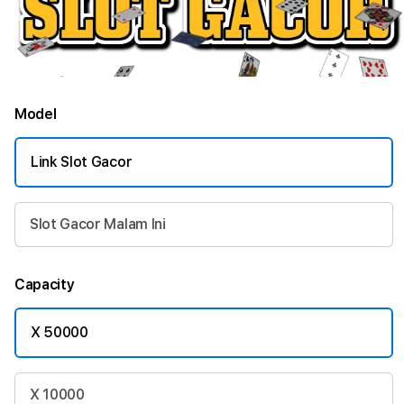
Model
Link Slot Gacor
Slot Gacor Malam Ini
Capacity
X 50000
X 10000