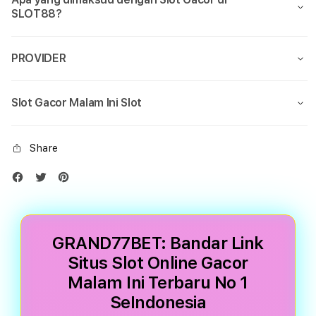
SLOT88?
PROVIDER
Slot Gacor Malam Ini Slot
Share
GRAND77BET: Bandar Link
Situs Slot Online Gacor
Malam Ini Terbaru No 1
SeIndonesia