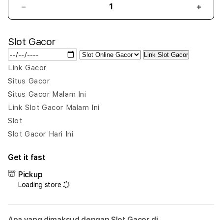
Decrease
Incr
quantity
quant
for
for
Slot Gacor
GRAND77BET:
GRA
Bandar
Band
Link Slot Gacor
Link
Link
Link Gacor
Situs
Situs
Situs Gacor
Slot
Slot
Online
Onlin
Situs Gacor Malam Ini
Gacor
Gaco
Link Slot Gacor Malam Ini
Malam
Mala
Slot
Ini
Ini
Slot Gacor Hari Ini
Terbaru
Terb
No
No
1
1
Get it fast
SeIndonesia
SeIn
Pickup
Loading store
Apa yang dimaksud dengan Slot Gacor di