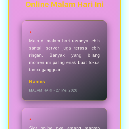
halaman deposit atau pusat bantuan.
Online Malam Hari Ini
★
Main di malam hari rasanya lebih
santai, server juga terasa lebih
ringan. Banyak yang bilang
momen ini paling enak buat fokus
tanpa gangguan.
Rames
MALAM HARI - 27 Mei 2026
★
Slot online nya emang mantap