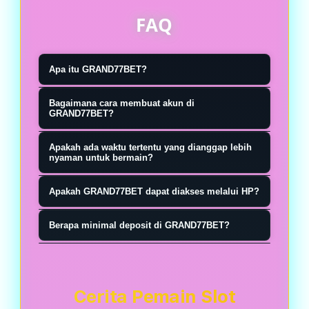
FAQ
Apa itu GRAND77BET?
GRAND77BET website resmi bandar
Bagaimana cara membuat akun di
slot online gacor malam hari ini
GRAND77BET?
terbaru nomor 1 seindonesia,
Pilih menu Daftar, isi data yang
Apakah ada waktu tertentu yang dianggap lebih
GRAND77BET menyediakan link resmi
diperlukan sesuai formulir, kemudian
nyaman untuk bermain?
menuju slot gacor 2026.
lakukan verifikasi apabila diminta.
Sebagian orang memilih malam hari
Apakah GRAND77BET dapat diakses melalui HP?
Setelah proses selesai, akun dapat
karena suasana lebih tenang dan
digunakan untuk masuk ke platform.
Ya. GRAND77BET dapat diakses
minim gangguan. Namun dari sisi
Berapa minimal deposit di GRAND77BET?
melalui smartphone Android, iPhone,
sistem permainan, tidak ada
Minimal deposit mengikuti ketentuan
tablet, maupun komputer tanpa
perbedaan khusus yang
yang berlaku pada platform.
perlu instalasi aplikasi tambahan.
memengaruhi hasil berdasarkan
Informasi terbaru dapat dilihat pada
Cerita Pemain Slot
waktu tertentu.