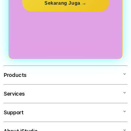
Sekarang Juga →
Products
Services
Slot Online
Slot Online Online
Support
AppleCare+
Slot Gacor
Corporate
Slot Gacor Malam Ini Slot