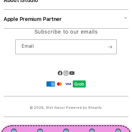
About iStudio
My Account
Slot Online Gacor
Situs Slot Online
Collection & Delivery
Elush Service Provider
Slot Gacor 2026
Apple Premium Partner
About Us
Returns & Exchanges
Financing Options
Slot Online Gacor
Find an iStudio near you
Subscribe to our emails
Contact Us
Trade-in
Slot Gacor Malam Ini Slot
Why Shop at iStudio
FAQ
Email
Travellers Reservation
Elush Corporate Website
Privacy Policy
Site Terms of Use
Facebook
Instagram
YouTube
Payment
methods
© 2026,
Slot Gacor
Powered by Shopify
PRICES INCLUDE 9% GST BUT EXCLUDE SHIPPING COSTS.