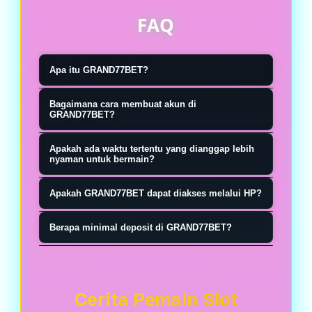
FAQ
Apa itu GRAND77BET?
GRAND77BET website resmi bandar
Bagaimana cara membuat akun di
slot online gacor malam hari ini
GRAND77BET?
terbaru nomor 1 seindonesia,
Pilih menu Daftar, isi data yang
Apakah ada waktu tertentu yang dianggap lebih
GRAND77BET menyediakan link resmi
diperlukan sesuai formulir, kemudian
nyaman untuk bermain?
menuju slot gacor 2026.
lakukan verifikasi apabila diminta.
Sebagian orang memilih malam hari
Apakah GRAND77BET dapat diakses melalui HP?
Setelah proses selesai, akun dapat
karena suasana lebih tenang dan
digunakan untuk masuk ke platform.
Ya. GRAND77BET dapat diakses
minim gangguan. Namun dari sisi
Berapa minimal deposit di GRAND77BET?
melalui smartphone Android, iPhone,
sistem permainan, tidak ada
Minimal deposit mengikuti ketentuan
tablet, maupun komputer tanpa
perbedaan khusus yang
yang berlaku pada platform.
perlu instalasi aplikasi tambahan.
memengaruhi hasil berdasarkan
Informasi terbaru dapat dilihat pada
Cerita Pemain Slot
waktu tertentu.