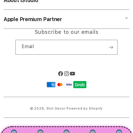
About iStudio
My Account
Slot Online Gacor
Situs Slot Online
Collection & Delivery
Elush Service Provider
Slot Gacor 2026
Apple Premium Partner
About Us
Returns & Exchanges
Financing Options
Slot Online Gacor
Find an iStudio near you
Subscribe to our emails
Contact Us
Trade-in
Slot Gacor Malam Ini Slot
Why Shop at iStudio
FAQ
Email
Travellers Reservation
Elush Corporate Website
Privacy Policy
Site Terms of Use
Facebook
Instagram
YouTube
Payment
methods
© 2026,
Slot Gacor
Powered by Shopify
PRICES INCLUDE 9% GST BUT EXCLUDE SHIPPING COSTS.