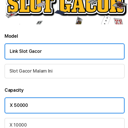
Model
Link Slot Gacor
Slot Gacor Malam Ini
Capacity
X 50000
X 10000