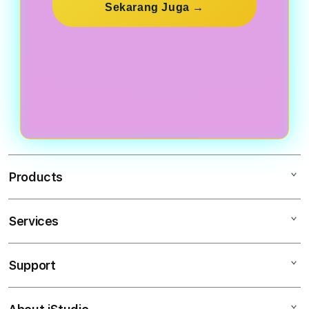
Sekarang Juga →
Products
Services
Slot Online
Slot Online Online
Support
AppleCare+
Slot Gacor
Corporate
Slot Gacor Malam Ini Slot