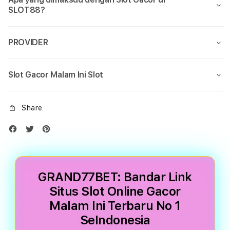
SLOT88?
PROVIDER
Slot Gacor Malam Ini Slot
Share
GRAND77BET: Bandar Link
Situs Slot Online Gacor
Malam Ini Terbaru No 1
SeIndonesia