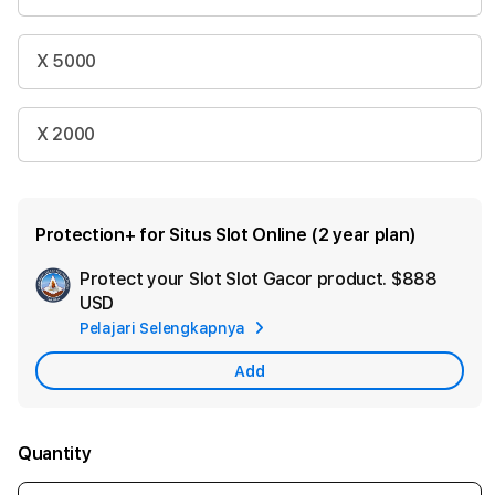
X 5000
X 2000
Protection+ for Situs Slot Online (2 year plan)
Protect your Slot Slot Gacor product.
$888
Ad
USD
App
Pelajari Selengkapnya
Car
Add
Quantity