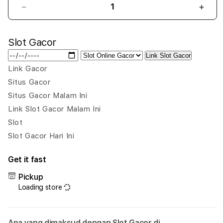
Decrease
Incr
quantity
quant
for
for
Slot Gacor
GRAND77BET:
GRA
Bandar
Band
Link Slot Gacor
Link
Link
Link Gacor
Situs
Situs
Situs Gacor
Slot
Slot
Online
Onlin
Situs Gacor Malam Ini
Gacor
Gaco
Link Slot Gacor Malam Ini
Malam
Mala
Slot
Ini
Ini
Slot Gacor Hari Ini
Terbaru
Terb
No
No
1
1
Get it fast
SeIndonesia
SeIn
Pickup
Loading store
Apa yang dimaksud dengan Slot Gacor di