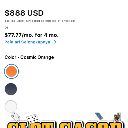
$888 USD
Tax included.
Shipping
calculated at checkout.
or
$77.77
/mo. for 4 mo.
Pelajari Selengkapnya
Color
- Cosmic Orange