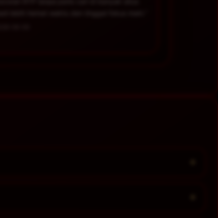
ocoran RTP tanpa perlu cari di banyak situs.
adi lebih hemat waktu dan tinggal fokus main.”
026-06-09
+
+