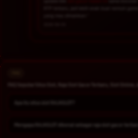
update link
slot gacor malam ini
sama bocoran
RTP terbaru, jadi lebih enak buat nentuin gam
yang mau dimainkan.”
2026-06-05
FAQ
FAQ Seputar Situs Slot, Raja Slot Gacor Terbaru, Slot Online,
Apa itu situs slot RAJASLOT?
Mengapa RAJASLOT dikenal sebagai raja slot gacor terba