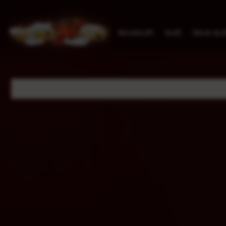
Skip
to
content
RAJASLOT
SLOT
RAJA SL