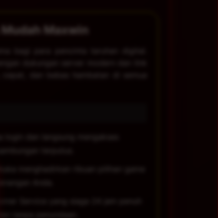
 & Mudah Maxwin
a bagi para pencinta taruhan digital.
engan dukungan server modern dan link
, cepat, dan bebas hambatan di semua
sa
login
dan langsung mengakses
sambungan terputus.
muka menghadirkan ribuan pilihan game
menangan Anda.
omer Service
yang siaga 24 jam penuh
 dan tanpa penundaan.