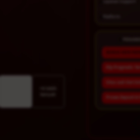
Layanan Support
Platform
PENAWA
BONUS NEW ME
Rtp Pragmatic Ter
Situs Judi Slot O
+4 lebih
banyak
Proses Deposit &