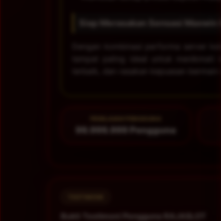
Siap Merasakan Sensasi Maxwin 
Dengan kombinasi performa server kela
tempat paling ideal untuk menikmati
terbaik, dan rasakan kepuasan bermain d
PENILAIAN PENGGUNA
99.999.999 Pengguna
TESTIMONI
Bukti Testimoni Pengguna RAJASLOT