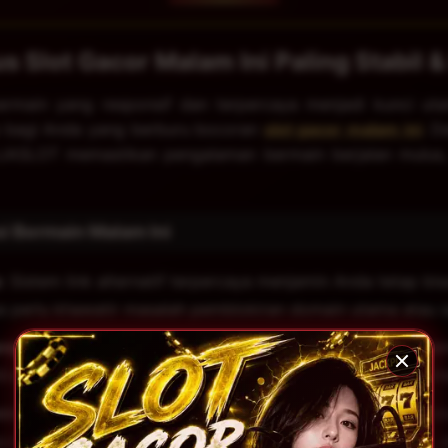
s Slot Gacor Malam Ini Paling Stabil
rmain yang responsif dan terpercaya menjadi kunci utam
a bagi Anda yang berburu bocoran
slot gacor malam ini
. D
RAJASLOT memastikan pengalaman bermain berjalan mulus
 Bermain Malam Ini
:
Sistem link alternatif terpercaya menjamin Anda tetap bi
 perlu khawatir masalah pemblokiran domain utama atau 
engkap:
Kerja sama dengan berbagai provider global terke
dioptimalkan untuk meningkatkan peluang pundi-pundi ke
in:
Dukungan sistem pembayaran instan dan layanan
Cust
un penarikan dana (
withdraw
) berjalan transparan, aman,