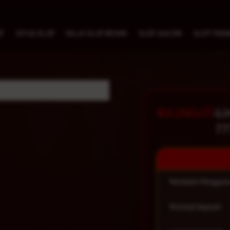
OT
SITUS SLOT
RAJA SLOT RESMI
SLOT GACOR
SLOT TER
Update Terbaru: 10 Juni Sampai 20 Juni 
RAJASLOT
Li
77
Penilaian Penggun
Minimal Deposit