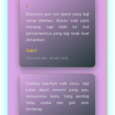
★★
Biasanya gue cari game yang lagi
ramai dibahas. Bukan soal pasti
menang, tapi lebih ke feel
permainannya yang lagi enak buat
dimainkan.
Jupri
SESI MALAM - 26 Mei 2026
Kadang hasilnya naik turun, tapi
kalau dapet momen yang pas,
sensasinya beda. Yang penting
tetap santai dan gak over
berharap.