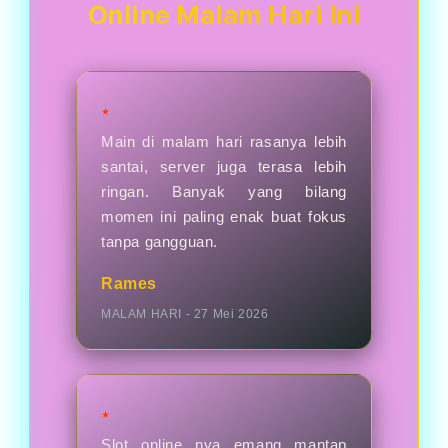
halaman deposit atau pusat bantuan.
Online Malam Hari Ini
★
Main di malam hari rasanya lebih
santai, server juga terasa lebih
ringan. Banyak yang bilang
momen ini paling enak buat fokus
tanpa gangguan.
Rames
MALAM HARI - 27 Mei 2026
★
Slot online nya emang mantap