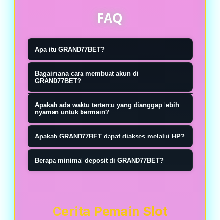
FAQ
Apa itu GRAND77BET?
GRAND77BET website resmi bandar
Bagaimana cara membuat akun di
slot online gacor malam hari ini
GRAND77BET?
terbaru nomor 1 seindonesia,
Pilih menu Daftar, isi data yang
Apakah ada waktu tertentu yang dianggap lebih
GRAND77BET menyediakan link resmi
diperlukan sesuai formulir, kemudian
nyaman untuk bermain?
menuju slot gacor 2026.
lakukan verifikasi apabila diminta.
Sebagian orang memilih malam hari
Apakah GRAND77BET dapat diakses melalui HP?
Setelah proses selesai, akun dapat
karena suasana lebih tenang dan
digunakan untuk masuk ke platform.
Ya. GRAND77BET dapat diakses
minim gangguan. Namun dari sisi
Berapa minimal deposit di GRAND77BET?
melalui smartphone Android, iPhone,
sistem permainan, tidak ada
Minimal deposit mengikuti ketentuan
tablet, maupun komputer tanpa
perbedaan khusus yang
yang berlaku pada platform.
perlu instalasi aplikasi tambahan.
memengaruhi hasil berdasarkan
Informasi terbaru dapat dilihat pada
Cerita Pemain Slot
waktu tertentu.