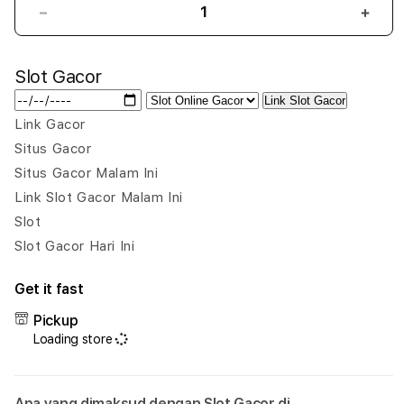
Decrease
Incr
quantity
quant
for
for
Slot Gacor
GRAND77BET:
GRA
Bandar
Band
Link Slot Gacor
Link
Link
Link Gacor
Situs
Situs
Situs Gacor
Slot
Slot
Online
Onlin
Situs Gacor Malam Ini
Gacor
Gaco
Link Slot Gacor Malam Ini
Malam
Mala
Slot
Ini
Ini
Slot Gacor Hari Ini
Terbaru
Terb
No
No
1
1
Get it fast
SeIndonesia
SeIn
Pickup
Loading store
Apa yang dimaksud dengan Slot Gacor di