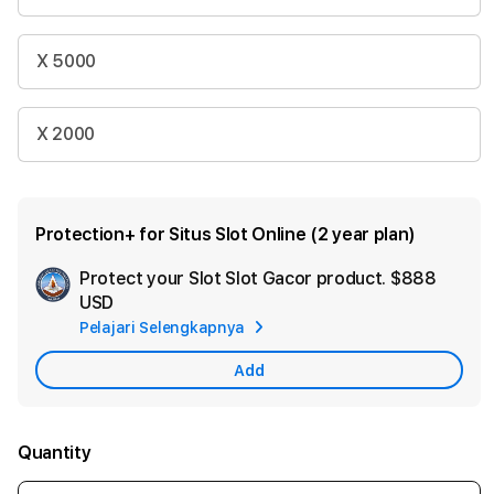
X 5000
X 2000
Protection+ for Situs Slot Online (2 year plan)
Protect your Slot Slot Gacor product.
$888
Ad
USD
App
Pelajari Selengkapnya
Car
Add
Quantity