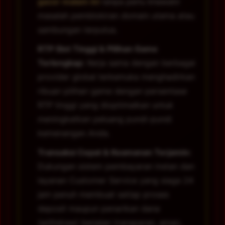
gacor malam ini
tanpa perlu khawatir
masalah pemblokiran domain utama atau
sambungan terputus.
RTP Slot Tinggi & Pilihan Game
Terlengkap:
Kerja sama dengan berbagai
provider global terkemuka menghadirkan
ribuan pilihan game dengan persentase
RTP tinggi yang dioptimalkan untuk
meningkatkan peluang pundi-pundi
kemenangan Anda.
Transaksi Cepat & Keamanan Terjamin:
Dukungan sistem pembayaran instan dan
layanan
Customer Service
yang siaga 24
jam penuh membuat setiap proses
deposit maupun penarikan dana
(
withdraw
) berjalan transparan, aman,