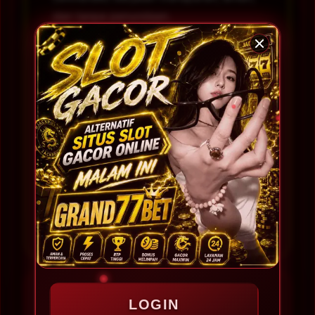
dan tanpa penundaan.
Siap Merasakan Sensasi Maxwin
Malam Ini?
Dengan kombinasi performa server kelas
atas, proteksi data maksimal, dan koleksi
permainan yang terus diperbarui, RAJASLOT
adalah tempat paling ideal untuk menikmati
keseruan
slot gacor malam ini
. Segera
daftar akun Anda sekarang, manfaatkan
bocoran game terbaik, dan rasakan
kepuasan bermain di situs resmi terpercaya!
PENILAIAN PENGGUNA
LOGIN
99.999.999 Pengguna