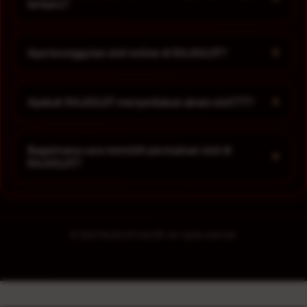
terbaru?
+
Apa keunggulan slot online di RAJASLOT?
+
Apakah RAJASLOT menyediakan akses slot777?
Bagaimana cara memilih permainan slot di
+
RAJASLOT?
© 2026 RAJASLOT GACOR. All rights reserved.
RAJASLOT
>
SLOT
>
RAJASLOT