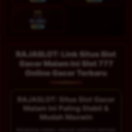
SAB
15 Agu
91.58%
STABIL
RAJASLOT: Link Situs Slot
Gacor Malam Ini Slot 777
Online Gacor Terbaru
RAJASLOT: Situs Slot Gacor
Malam Ini Paling Stabil &
Mudah Maxwin
Menjelang malam, mencari platform bermain