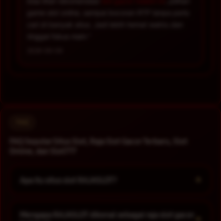
bisa lihat rekomendasi
slot gacor malam ini
, pilihan
game slot online, sampai bocoran RTP tanpa perlu
cari di banyak situs. Jadi lebih hemat waktu dan
tinggal fokus main.”
2026-06-09
FAQ
FAQ Seputar Situs Slot, Raja Slot Gacor Terbaru, Slot
Online, dan Slot777
+
Apa itu situs slot RAJASLOT?
Mengapa RAJASLOT dikenal sebagai raja slot gacor
+