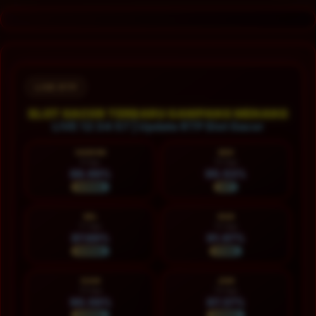
Layer Popup Close
LIVE RTP
SLOT GACOR TERBARU GAMPANG MENANG
LIVE 12:34:58 | Update RTP Slot Gacor
HARI INI
SEN
9 Agu
10 Agu
86.99%
95.53%
NORMAL
HOT
SEL
RAB
11 Agu
12 Agu
87.89%
91.97%
NORMAL
STABIL
KAM
JUM
13 Agu
14 Agu
90.56%
87.37%
NORMAL
NORMAL