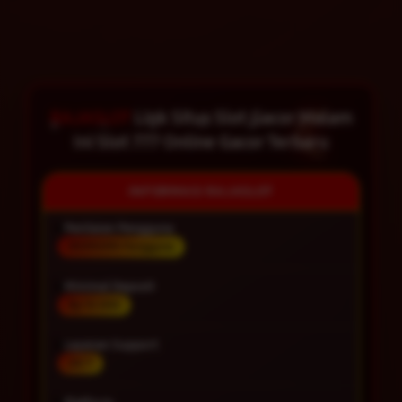
RAJASLOT
Link Situs Slot Gacor Malam
Ini Slot 777 Online Gacor Terbaru
INFORMASI RAJASLOT
Penilaian Pengguna
99.999.999 Pengguna
Minimal Deposit
Rp 10.000
Layanan Support
24/7