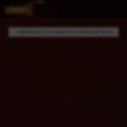
Skip
to
Cari
Troli
Login
Navigation
content
 10 Juni Sampai 20 Juni 2026
362.987 Komentar Member
Rating Pengguna 4.9/5