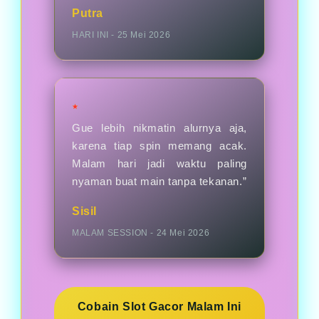
Putra
HARI INI - 25 Mei 2026
★
Gue lebih nikmatin alurnya aja,
karena tiap spin memang acak.
Malam hari jadi waktu paling
nyaman buat main tanpa tekanan.”
Sisil
MALAM SESSION - 24 Mei 2026
Cobain Slot Gacor Malam Ini