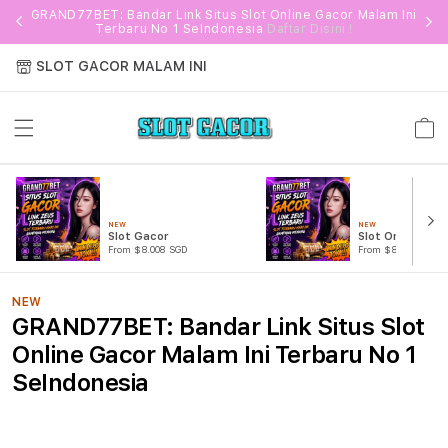
GRAND77BET: Bandar Link Situs Slot Online Gacor Malam Ini
Terbaru No 1 SeIndonesia
Daftar Disini !
SLOT GACOR MALAM INI
Cart
NEW
NEW
Slot Gacor
Slot Online GA
From $8.008 SGD
From $807.77 SGD
NEW
GRAND77BET: Bandar Link Situs Slot
Online Gacor Malam Ini Terbaru No 1
SeIndonesia