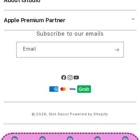
About iStudio
My Account
Slot Online Gacor
Situs Slot Online
Collection & Delivery
Elush Service Provider
Slot Gacor 2026
Apple Premium Partner
About Us
Returns & Exchanges
Financing Options
Slot Online Gacor
Find an iStudio near you
Subscribe to our emails
Contact Us
Trade-in
Slot Gacor Malam Ini Slot
Why Shop at iStudio
FAQ
Email
Travellers Reservation
Elush Corporate Website
Privacy Policy
Site Terms of Use
Facebook
Instagram
YouTube
Payment
methods
© 2026,
Slot Gacor
Powered by Shopify
PRICES INCLUDE 9% GST BUT EXCLUDE SHIPPING COSTS.