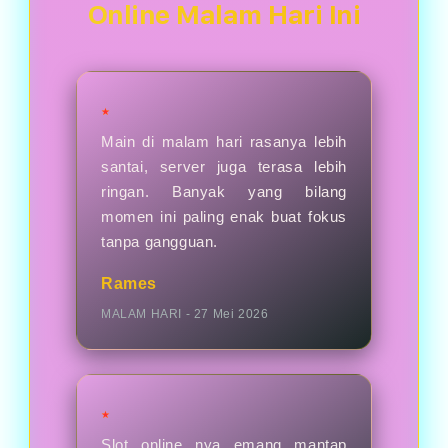
halaman deposit atau pusat bantuan.
Online Malam Hari Ini
★
Main di malam hari rasanya lebih
santai, server juga terasa lebih
ringan. Banyak yang bilang
momen ini paling enak buat fokus
tanpa gangguan.
Rames
MALAM HARI - 27 Mei 2026
★
Slot online nya emang mantap