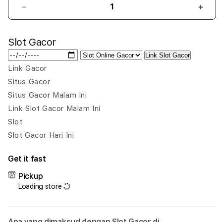
Decrease
Incr
quantity
quant
for
for
Slot Gacor
GRAND77BET:
GRA
Bandar
Band
Link Slot Gacor
Link
Link
Link Gacor
Situs
Situs
Situs Gacor
Slot
Slot
Online
Onlin
Situs Gacor Malam Ini
Gacor
Gaco
Link Slot Gacor Malam Ini
Malam
Mala
Slot
Ini
Ini
Slot Gacor Hari Ini
Terbaru
Terb
No
No
1
1
Get it fast
SeIndonesia
SeIn
Pickup
Loading store
Apa yang dimaksud dengan Slot Gacor di