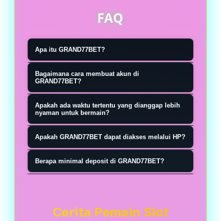
FAQ
Apa itu GRAND77BET?
GRAND77BET website resmi bandar
Bagaimana cara membuat akun di
slot online gacor malam hari ini
GRAND77BET?
terbaru nomor 1 seindonesia,
Pilih menu Daftar, isi data yang
Apakah ada waktu tertentu yang dianggap lebih
GRAND77BET menyediakan link resmi
diperlukan sesuai formulir, kemudian
nyaman untuk bermain?
menuju slot gacor 2026.
lakukan verifikasi apabila diminta.
Sebagian orang memilih malam hari
Apakah GRAND77BET dapat diakses melalui HP?
Setelah proses selesai, akun dapat
karena suasana lebih tenang dan
digunakan untuk masuk ke platform.
Ya. GRAND77BET dapat diakses
minim gangguan. Namun dari sisi
Berapa minimal deposit di GRAND77BET?
melalui smartphone Android, iPhone,
sistem permainan, tidak ada
Minimal deposit mengikuti ketentuan
tablet, maupun komputer tanpa
perbedaan khusus yang
yang berlaku pada platform.
perlu instalasi aplikasi tambahan.
memengaruhi hasil berdasarkan
Informasi terbaru dapat dilihat pada
Cerita Pemain Slot
waktu tertentu.