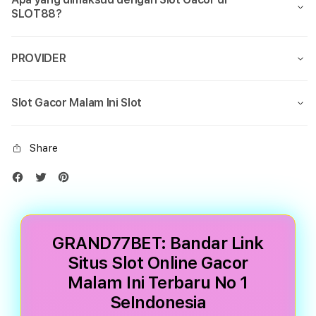
SLOT88?
PROVIDER
Slot Gacor Malam Ini Slot
Share
GRAND77BET: Bandar Link
Situs Slot Online Gacor
Malam Ini Terbaru No 1
SeIndonesia