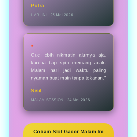
Putra
HARI INI - 25 Mei 2026
★
Gue lebih nikmatin alurnya aja,
karena tiap spin memang acak.
Malam hari jadi waktu paling
nyaman buat main tanpa tekanan.”
Sisil
MALAM SESSION - 24 Mei 2026
Cobain Slot Gacor Malam Ini