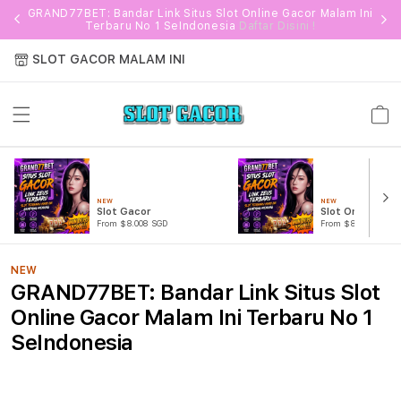
GRAND77BET: Bandar Link Situs Slot Online Gacor Malam Ini
Terbaru No 1 SeIndonesia
Daftar Disini !
SLOT GACOR MALAM INI
Cart
NEW
NEW
Slot Gacor
Slot Online GA
From $8.008 SGD
From $807.77 SGD
NEW
GRAND77BET: Bandar Link Situs Slot
Online Gacor Malam Ini Terbaru No 1
SeIndonesia