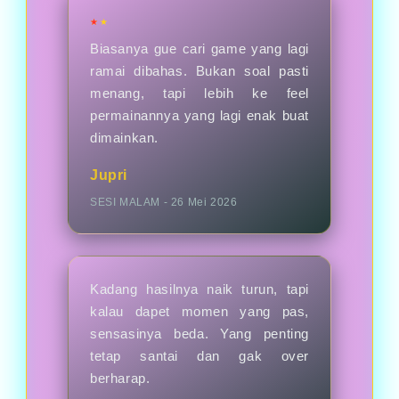
★★
Biasanya gue cari game yang lagi
ramai dibahas. Bukan soal pasti
menang, tapi lebih ke feel
permainannya yang lagi enak buat
dimainkan.
Jupri
SESI MALAM - 26 Mei 2026
Kadang hasilnya naik turun, tapi
kalau dapet momen yang pas,
sensasinya beda. Yang penting
tetap santai dan gak over
berharap.