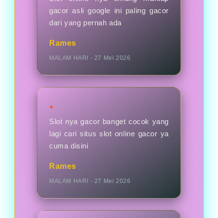
gacor asli google ini paling gacor
dari yang pernah ada
Rames
MALAM HARI - 27 Mei 2026
★
Slot nya gacor banget cocok yang
lagi cari situs slot online gacor ya
cuma disini
Rames
MALAM HARI - 27 Mei 2026