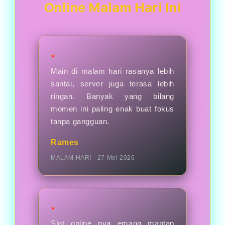
halaman deposit atau pusat bantuan.
Online Malam Hari Ini
★
Main di malam hari rasanya lebih
santai, server juga terasa lebih
ringan. Banyak yang bilang
momen ini paling enak buat fokus
tanpa gangguan.
Rames
MALAM HARI - 27 Mei 2026
★
Slot online nya emang mantap