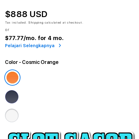
$888 USD
Tax included.
Shipping
calculated at checkout.
or
$77.77
/mo. for 4 mo.
Pelajari Selengkapnya
Color
- Cosmic Orange