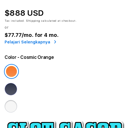
$888 USD
Tax included.
Shipping
calculated at checkout.
or
$77.77
/mo. for 4 mo.
Pelajari Selengkapnya
Color
- Cosmic Orange