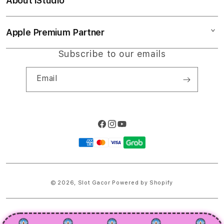
About iStudio
My Account
Slot Online Gacor
Situs Slot Online
Collection & Delivery
Elush Service Provider
Slot Gacor 2026
Apple Premium Partner
About Us
Returns & Exchanges
Financing Options
Slot Online Gacor
Find an iStudio near you
Subscribe to our emails
Contact Us
Trade-in
Slot Gacor Malam Ini Slot
Why Shop at iStudio
FAQ
Email
Travellers Reservation
Elush Corporate Website
Privacy Policy
Site Terms of Use
Facebook
Instagram
YouTube
Payment
methods
© 2026,
Slot Gacor
Powered by Shopify
PRICES INCLUDE 9% GST BUT EXCLUDE SHIPPING COSTS.