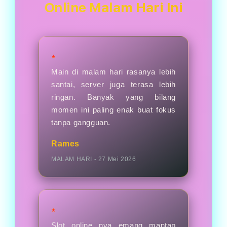
halaman deposit atau pusat bantuan.
Online Malam Hari Ini
★
Main di malam hari rasanya lebih
santai, server juga terasa lebih
ringan. Banyak yang bilang
momen ini paling enak buat fokus
tanpa gangguan.
Rames
MALAM HARI - 27 Mei 2026
★
Slot online nya emang mantap