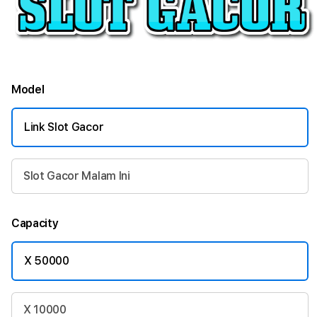
Model
Link Slot Gacor
Slot Gacor Malam Ini
Capacity
X 50000
X 10000