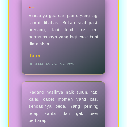
★★
Biasanya gue cari game yang lagi
ramai dibahas. Bukan soal pasti
menang, tapi lebih ke feel
permainannya yang lagi enak buat
dimainkan.
Jupri
SESI MALAM - 26 Mei 2026
Kadang hasilnya naik turun, tapi
kalau dapet momen yang pas,
sensasinya beda. Yang penting
tetap santai dan gak over
berharap.