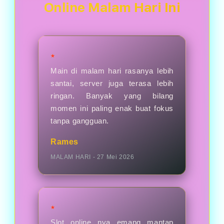
halaman deposit atau pusat bantuan.
Online Malam Hari Ini
★
Main di malam hari rasanya lebih
santai, server juga terasa lebih
ringan. Banyak yang bilang
momen ini paling enak buat fokus
tanpa gangguan.
Rames
MALAM HARI - 27 Mei 2026
★
Slot online nya emang mantap