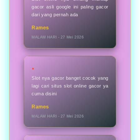
gacor asli google ini paling gacor
dari yang pernah ada
Rames
MALAM HARI - 27 Mei 2026
★
Slot nya gacor banget cocok yang
lagi cari situs slot online gacor ya
cuma disini
Rames
MALAM HARI - 27 Mei 2026