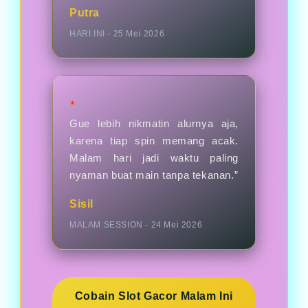
Putra
HARI INI - 25 Mei 2026
★
Gue lebih nikmatin alurnya aja,
karena tiap spin memang acak.
Malam hari jadi waktu paling
nyaman buat main tanpa tekanan.”
Sisil
MALAM SESSION - 24 Mei 2026
Cobain Slot Gacor Malam Ini