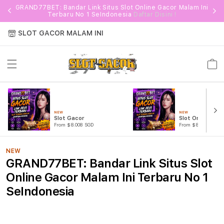
GRAND77BET: Bandar Link Situs Slot Online Gacor Malam Ini
Terbaru No 1 SeIndonesia
Daftar Disini !
SLOT GACOR MALAM INI
Cart
NEW
NEW
Slot Gacor
Slot Online GA
From $8.008 SGD
From $807.77 SGD
NEW
GRAND77BET: Bandar Link Situs Slot
Online Gacor Malam Ini Terbaru No 1
SeIndonesia