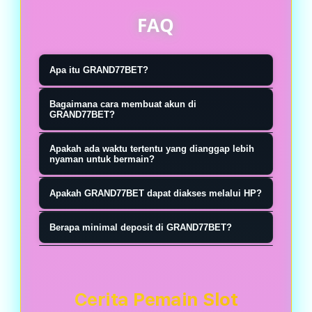
FAQ
Apa itu GRAND77BET?
GRAND77BET website resmi bandar
Bagaimana cara membuat akun di
slot online gacor malam hari ini
GRAND77BET?
terbaru nomor 1 seindonesia,
Pilih menu Daftar, isi data yang
Apakah ada waktu tertentu yang dianggap lebih
GRAND77BET menyediakan link resmi
diperlukan sesuai formulir, kemudian
nyaman untuk bermain?
menuju slot gacor 2026.
lakukan verifikasi apabila diminta.
Sebagian orang memilih malam hari
Apakah GRAND77BET dapat diakses melalui HP?
Setelah proses selesai, akun dapat
karena suasana lebih tenang dan
digunakan untuk masuk ke platform.
Ya. GRAND77BET dapat diakses
minim gangguan. Namun dari sisi
Berapa minimal deposit di GRAND77BET?
melalui smartphone Android, iPhone,
sistem permainan, tidak ada
Minimal deposit mengikuti ketentuan
tablet, maupun komputer tanpa
perbedaan khusus yang
yang berlaku pada platform.
perlu instalasi aplikasi tambahan.
memengaruhi hasil berdasarkan
Informasi terbaru dapat dilihat pada
Cerita Pemain Slot
waktu tertentu.