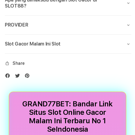
SLOT88?
PROVIDER
Slot Gacor Malam Ini Slot
Share
GRAND77BET: Bandar Link
Situs Slot Online Gacor
Malam Ini Terbaru No 1
SeIndonesia