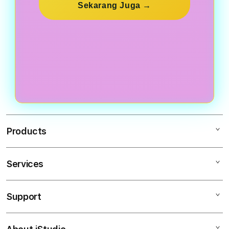
Sekarang Juga →
Products
Services
Slot Online
Slot Online Online
Support
AppleCare+
Slot Gacor
Corporate
Slot Gacor Malam Ini Slot