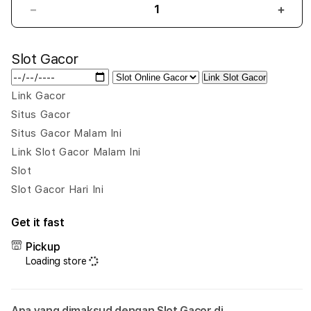
Decrease
Incr
quantity
quant
for
for
Slot Gacor
GRAND77BET:
GRA
Bandar
Band
Link Slot Gacor
Link
Link
Link Gacor
Situs
Situs
Situs Gacor
Slot
Slot
Online
Onlin
Situs Gacor Malam Ini
Gacor
Gaco
Link Slot Gacor Malam Ini
Malam
Mala
Slot
Ini
Ini
Slot Gacor Hari Ini
Terbaru
Terb
No
No
1
1
Get it fast
SeIndonesia
SeIn
Pickup
Loading store
Apa yang dimaksud dengan Slot Gacor di