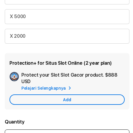
X 5000
X 2000
Protection+ for Situs Slot Online (2 year plan)
Protect your Slot Slot Gacor product.
$888
Ad
USD
App
Pelajari Selengkapnya
Car
Add
Quantity