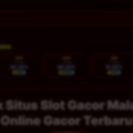
NANG
RAB
KAM
JUM
12 Agu
13 Agu
14 Agu
92.34%
86.08%
91.52%
STABIL
NORMAL
STABIL
 Situs Slot Gacor Mala
Online Gacor Terbaru