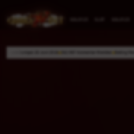
Skip
to
content
SOLO123
SLOT
SOLO123
362.987 Komentar Member
Rating Pengguna 4.9/5
99.999.999 Penggu