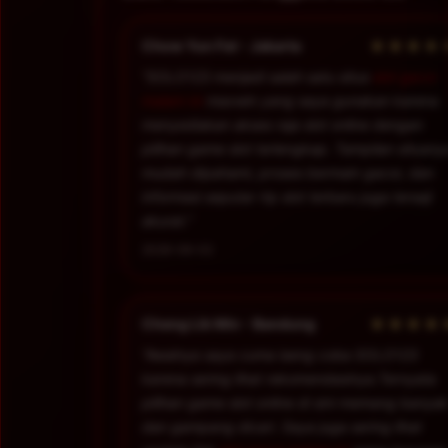
★★★★
Chow Yun Fat - Jakarta
“SOLO123 menjadi salah satu situs
slot gacor
malam ini
maxwin yang saya gunakan karena
menyediakan akses raja slot online dengan
pilihan game slot terlengkap. Tampilan situsny
mudah dipahami, proses bermain gacor, dan
informasi seputar rtp slot terbaru juga tersaji
akurat.”
2026-06-02
★★★★
Cheng Lik Min - Bandung
“Awalnya saya cuma iseng coba SOLO123
karena sering lihat rekomendasinya.Ternyata
pilihan game slot online di sini memang banya
dan gampang dicari. Saya juga sering lihat