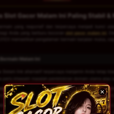
s Slot Gacor Malam Ini Paling Stabil 
rmain yang responsif dan terpercaya menjadi kunci utam
 bagi Anda yang berburu bocoran
slot gacor malam ini
. D
LO123 memastikan pengalaman bermain berjalan mulus, ce
Bermain Malam Ini
:
Sistem link alternatif terpercaya menjamin Anda tetap bi
 perlu khawatir masalah pemblokiran domain utama atau 
engkap:
Kerja sama dengan berbagai provider global terke
dioptimalkan untuk meningkatkan peluang pundi-pundi ke
in:
Dukungan sistem pembayaran instan dan layanan
Cust
un penarikan dana (
withdraw
) berjalan transparan, aman,