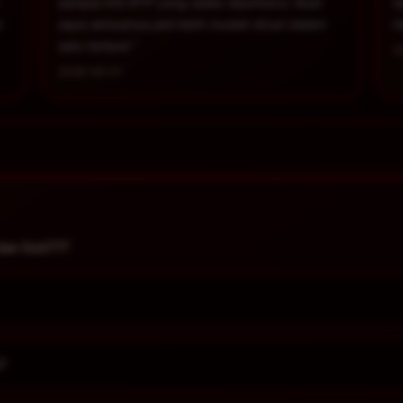
sampai info RTP yang selalu diperbarui. Buat
t
e
saya semuanya jadi lebih mudah dicari dalam
h
satu tempat.”
2
2026-06-07
 dan Slot777
?