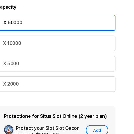
apacity
X 50000
X 10000
X 5000
X 2000
Protection+ for Situs Slot Online (2 year plan)
Protect your Slot Slot Gacor
Add
Add