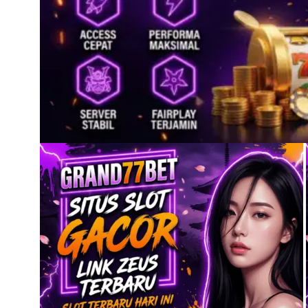
Open
media
1
in
modal