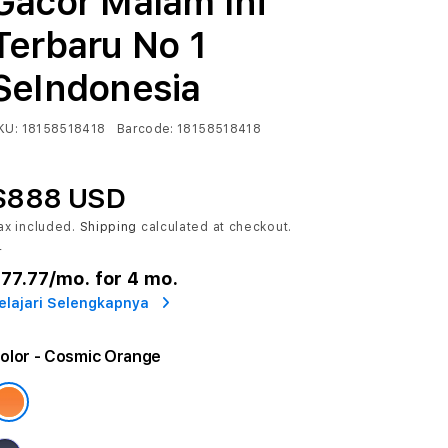
Gacor Malam Ini
Terbaru No 1
SeIndonesia
KU:
18158518418
Barcode:
18158518418
$888 USD
ax included.
Shipping
calculated at checkout.
r
77.77
/mo. for 4 mo.
elajari Selengkapnya
olor
- Cosmic Orange