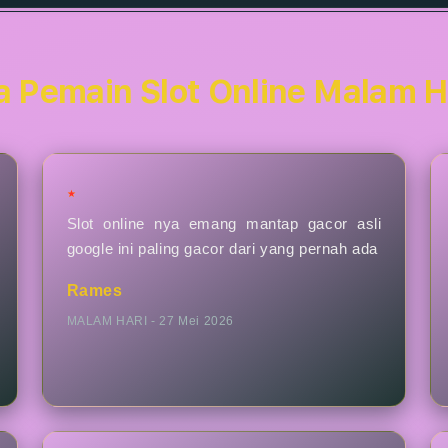
ng berlaku pada platform. Informasi terbaru dapat 
a Pemain Slot Online Malam Ha
★
Slot online nya emang mantap gacor asli
google ini paling gacor dari yang pernah ada
Rames
MALAM HARI - 27 Mei 2026