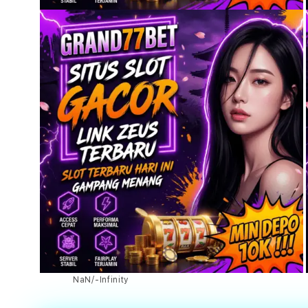
Open
media
6
in
modal
Open
of
NaN
/
-Infinity
media
8