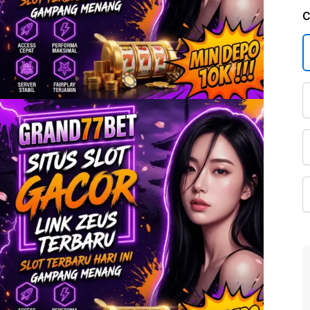
C
Open
media
3
in
modal