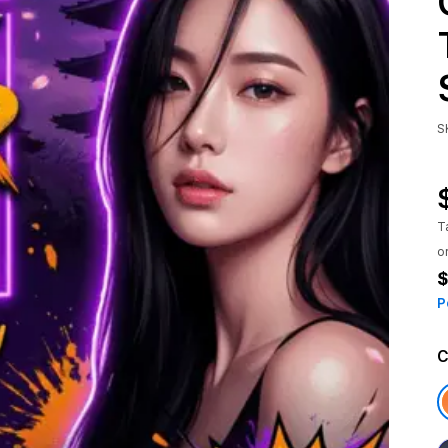
S
T
o
$
P
C