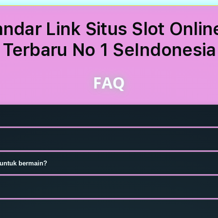
in
modal
ar Link Situs Slot Onlin
Terbaru No 1 SeIndonesia
FAQ
nline gacor malam hari ini terbaru nomor 1 seindon
n sesuai formulir, kemudian lakukan verifikasi apabila 
 untuk bermain?
na suasana lebih tenang dan minim gangguan. Namu
 berdasarkan waktu tertentu.
tphone Android, iPhone, tablet, maupun komputer tanp