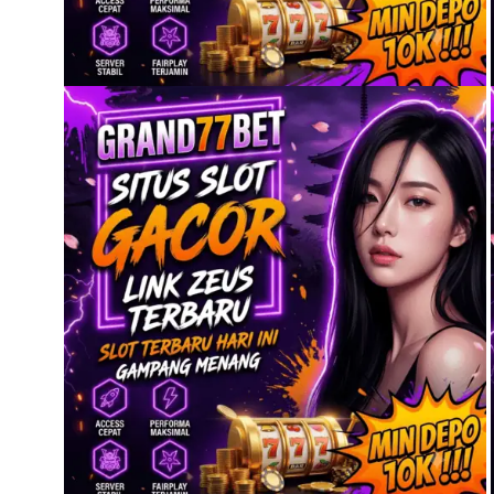
Open
media
4
in
modal