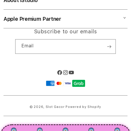
About iStudio
My Account
Slot Online Gacor
Situs Slot Online
Collection & Delivery
Elush Service Provider
Slot Gacor 2026
Apple Premium Partner
About Us
Returns & Exchanges
Financing Options
Slot Online Gacor
Find an iStudio near you
Subscribe to our emails
Contact Us
Trade-in
Slot Gacor Malam Ini Slot
Why Shop at iStudio
FAQ
Email
Travellers Reservation
Elush Corporate Website
Privacy Policy
Site Terms of Use
Facebook
Instagram
YouTube
Payment
methods
© 2026,
Slot Gacor
Powered by Shopify
PRICES INCLUDE 9% GST BUT EXCLUDE SHIPPING COSTS.