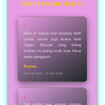
halaman deposit atau pusat bantuan.
Online Malam Hari Ini
★
Main di malam hari rasanya lebih
santai, server juga terasa lebih
ringan. Banyak yang bilang
momen ini paling enak buat fokus
tanpa gangguan.
Rames
MALAM HARI - 27 Mei 2026
★
Slot online nya emang mantap