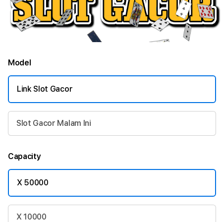
Model
Link Slot Gacor
Slot Gacor Malam Ini
Capacity
X 50000
X 10000