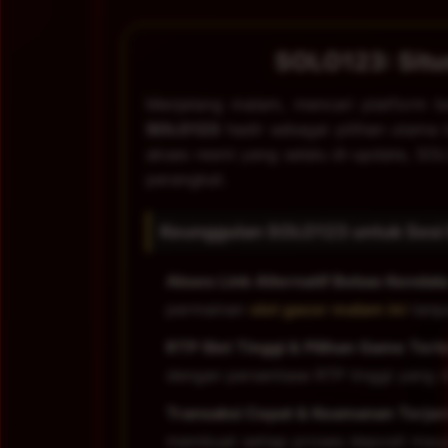
SOLO123: Situ
Menjelang malam, mencari platform be
SOLO123
hadir sebagai pilihan utama
akses resmi yang selalu di-update, SO
perangkat.
Keunggulan SOLO123 untuk Sesi 
Akses Link Alternatif Bebas Kendala
permainan
slot gacor malam ini
tanpa
RTP Slot Tinggi & Pilihan Game Terl
dengan persentase RTP tinggi yang 
Transaksi Cepat & Keamanan Terjam
membuat setiap proses deposit maup