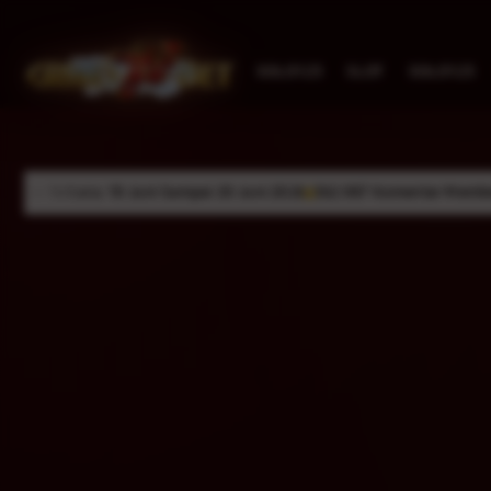
Skip
to
content
SOLO123
SLOT
SOLO123
026
362.987 Komentar Member
Rating Pengguna 4.9/5
99.999.999 Pe