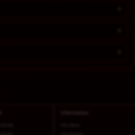
+
+
+
t
Information
 ONLINE
Fitur Akses
T GACOR
Fitur Pemula