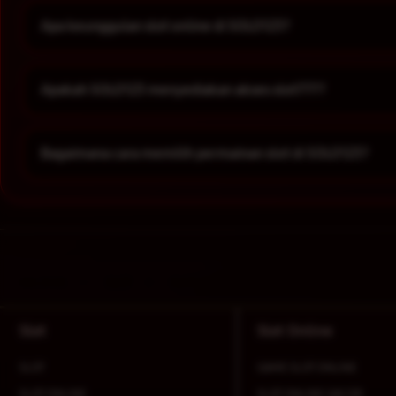
Apa keunggulan slot online di SOLO123?
Apakah SOLO123 menyediakan akses slot777?
Bagaimana cara memilih permainan slot di SOLO123?
SOLO123
>
SLOT
>
SLOT GACOR
Footer Navigation
Slot
Slot Online
SLOT
GAME SLOT ONLINE
SLOT ONLINE
SLOT ONLINE GACOR