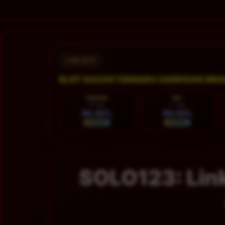
Layer Popup Close
LIVE RTP
SLOT GACOR TERBARU GAMPANG ME
HARI INI
SEL
10 Agu
11 Agu
86.46%
86.59%
NORMAL
NORMAL
SOLO123: Link