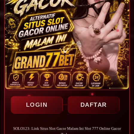
Malam Ini?
s atas, proteksi data maksimal, dan koleksi permainan 
 keseruan
slot gacor malam ini
. Segera daftar akun And
i situs resmi terpercaya!
MINIMAL DEPOSIT
MINIMAL WITHDRAW
10.000 Ribu
25.000 Ribu
LOGIN
DAFTAR
SOLO123: Link Situs Slot Gacor Malam Ini Slot 777 Online Gacor