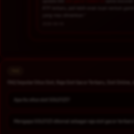
update link
slot gacor malam ini
sama bocoran
RTP terbaru, jadi lebih enak buat nentuin gam
yang mau dimainkan.”
2026-06-05
FAQ
FAQ Seputar Situs Slot, Raja Slot Gacor Terbaru, Slot Online,
Apa itu situs slot SOLO123?
Mengapa SOLO123 dikenal sebagai raja slot gacor terbaru