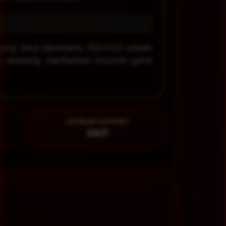
yang terus diperbarui, SOLO123 adalah
a sekarang, manfaatkan bocoran game
LAYANAN SUPPORT
24/7