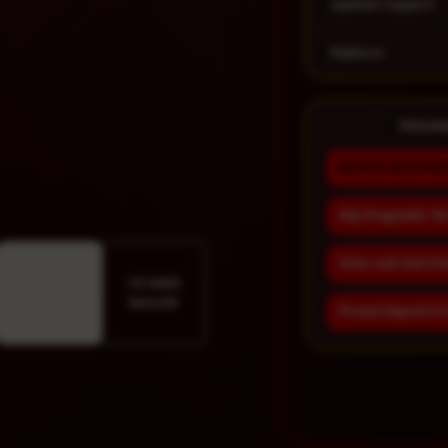
Layanan Support
Platform
PENAWA
BONUS NEW ME
Rtp Pragmatic Ter
Situs Judi Slot O
+4 lebih
banyak
Proses Deposit &