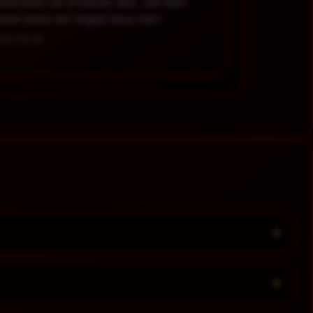
anpa perlu cari di banyak situs. Jadi lebih
emat waktu dan tinggal fokus main.”
026-06-09
+
+