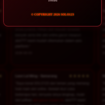
Terbaru
★
★★★★★
Chow Sing Sing - Surabaya
N
© COPYRIGHT 2026 SOLO123
“Menurut saya, SOLO123 cocok untuk pemain
“
yang mencari situs
slot gacor malam ini
dengan
s
akses praktis. Pilihan slot maxwin tersedia
s
a
banyak serta link slot online gacor maupun
g
slot777 resmi mudah ditemukan dalam satu
s
platform.”
b
2026-06-03
2
★
★★★★★
Leon Lai Ming - Semarang
W
“Saya kenal SOLO123 dari teman yang memang
“
hobi main slot online. Setelah ikut coba
j
k
beberapa hari, ternyata isinya lengkap, mulai
b
dari pilihan
slot gacor malam ini
, slot777 resmi
p