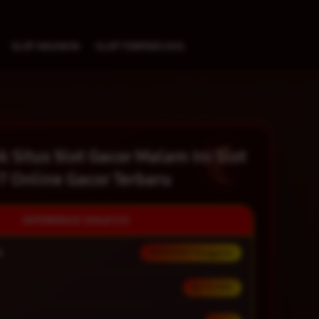
SLOT MAXWIN
SLOT TERPERCAYA
k Situs Slot Gacor Malam Ini Slot
7 Online Gacor Terbaru
INFORMASI SOLO123
a
99.999.999 Pengguna
Rp 10.000